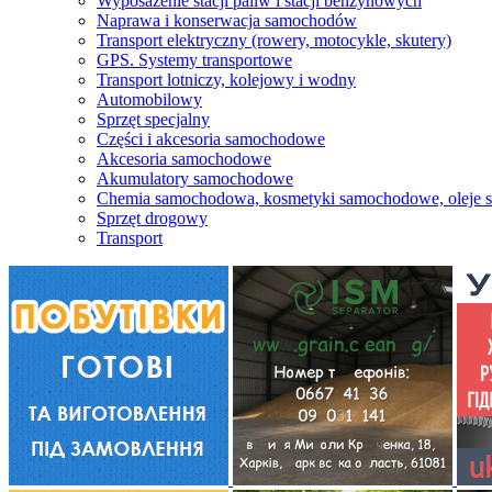
Wyposażenie stacji paliw i stacji benzynowych
Naprawa i konserwacja samochodów
Transport elektryczny (rowery, motocykle, skutery)
GPS. Systemy transportowe
Transport lotniczy, kolejowy i wodny
Automobilowy
Sprzęt specjalny
Części i akcesoria samochodowe
Akcesoria samochodowe
Akumulatory samochodowe
Chemia samochodowa, kosmetyki samochodowe, oleje
Sprzęt drogowy
Transport