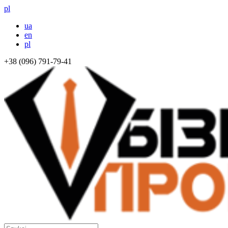
pl
ua
en
pl
+38 (096) 791-79-41