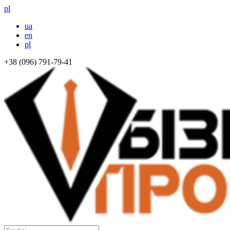
pl
ua
en
pl
+38 (096) 791-79-41