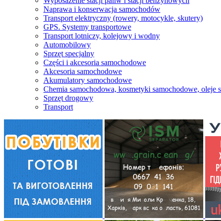
Wyposażenie stacji paliw i stacji benzynowych
Naprawa i konserwacja samochodów
Transport elektryczny (rowery, motocykle, skutery)
GPS. Systemy transportowe
Transport lotniczy, kolejowy i wodny
Automobilowy
Sprzęt specjalny
Części i akcesoria samochodowe
Akcesoria samochodowe
Akumulatory samochodowe
Chemia samochodowa, kosmetyki samochodowe, oleje
Sprzęt drogowy
Transport