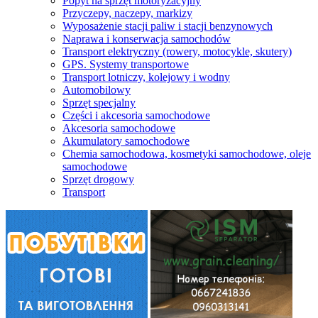
Popyt na sprzęt motoryzacyjny
Przyczepy, naczepy, markizy
Wyposażenie stacji paliw i stacji benzynowych
Naprawa i konserwacja samochodów
Transport elektryczny (rowery, motocykle, skutery)
GPS. Systemy transportowe
Transport lotniczy, kolejowy i wodny
Automobilowy
Sprzęt specjalny
Części i akcesoria samochodowe
Akcesoria samochodowe
Akumulatory samochodowe
Chemia samochodowa, kosmetyki samochodowe, oleje
samochodowe
Sprzęt drogowy
Transport