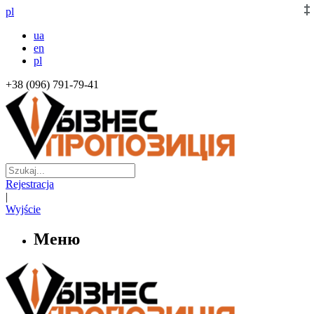
pl
ua
en
pl
+38 (096) 791-79-41
Rejestracja
|
Wyjście
Меню