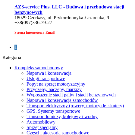
AZS-service Plus, LLC - Budowa i przebudowa stacji
benzynowych
18029 Czerkasy, ul. Prykordonnyka Łazarenka, 9
+38(097)336-79-27
Strona internetowa
Email
1
Kategoria
Kompleks samochodowy
Naprawa i konserwacja
Usługi transportowe
Popyt na sprzęt motoryzacyjny
Przyczepy, naczepy, markizy
Wyposażenie stacji paliw i stacji benzynowych
Naprawa i konserwacja samochodów
Transport elektryczny (rowery, motocykle, skutery)
GPS. Systemy transportowe
Transport lotniczy, kolejowy i wodny
Automobilowy
Sprzęt specjalny
Części i akcesoria samochodowe