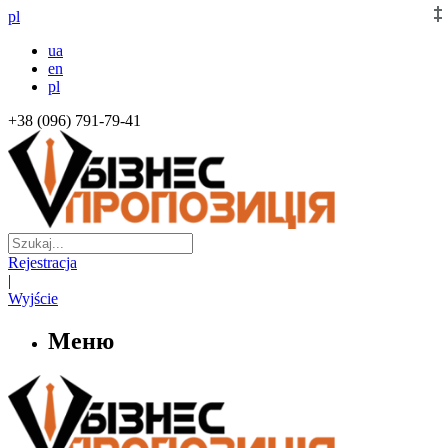
pl
ua
en
pl
+38 (096) 791-79-41
Rejestracja
|
Wyjście
Меню