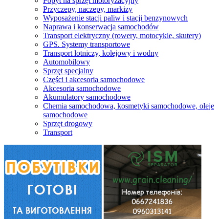
Popyt na sprzęt motoryzacyjny
Przyczepy, naczepy, markizy
Wyposażenie stacji paliw i stacji benzynowych
Naprawa i konserwacja samochodów
Transport elektryczny (rowery, motocykle, skutery)
GPS. Systemy transportowe
Transport lotniczy, kolejowy i wodny
Automobilowy
Sprzęt specjalny
Części i akcesoria samochodowe
Akcesoria samochodowe
Akumulatory samochodowe
Chemia samochodowa, kosmetyki samochodowe, oleje
samochodowe
Sprzęt drogowy
Transport