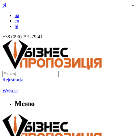
pl
ua
en
pl
+38 (096) 791-79-41
Rejestracja
|
Wyjście
Меню