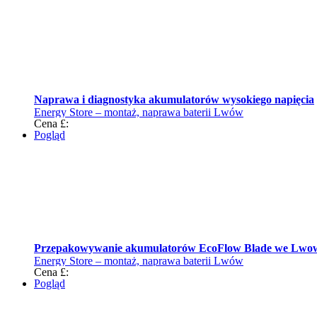
Naprawa i diagnostyka akumulatorów wysokiego napięcia
Energy Store – montaż, naprawa baterii Lwów
Cena £:
Pogląd
Przepakowywanie akumulatorów EcoFlow Blade we Lwo
Energy Store – montaż, naprawa baterii Lwów
Cena £:
Pogląd