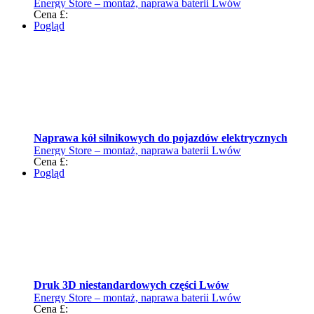
Energy Store – montaż, naprawa baterii Lwów
Cena £:
Pogląd
Naprawa kół silnikowych do pojazdów elektrycznych
Energy Store – montaż, naprawa baterii Lwów
Cena £:
Pogląd
Druk 3D niestandardowych części Lwów
Energy Store – montaż, naprawa baterii Lwów
Cena £: