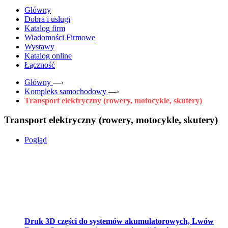
Główny
Dobra i usługi
Katalog firm
Wiadomości Firmowe
Wystawy
Katalog online
Łączność
Główny
—›
Kompleks samochodowy
—›
Transport elektryczny (rowery, motocykle, skutery)
Transport elektryczny (rowery, motocykle, skutery)
Pogląd
Druk 3D części do systemów akumulatorowych, Lwów