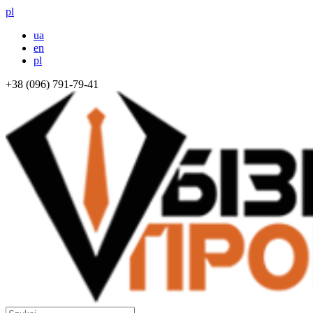
pl
ua
en
pl
+38 (096) 791-79-41