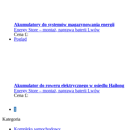
Akumulatory do systemów magazynowania energii
Energy Store – montaż, naprawa baterii Lwów
Cena £:
Pogląd
Akumulator do roweru elektrycznego w osiedlu Hailong
Energy Store – montaż, naprawa baterii Lwów
Cena £:
1
Kategoria
Kompleks samochodowy