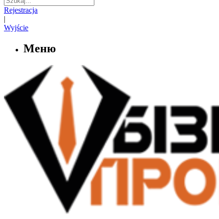
Rejestracja
|
Wyjście
Меню