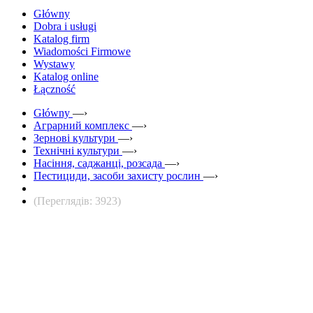
Główny
Dobra i usługi
Katalog firm
Wiadomości Firmowe
Wystawy
Katalog online
Łączność
Główny
—›
Аграрний комплекс
—›
Зернові культури
—›
Технічні культури
—›
Насіння, саджанці, розсада
—›
Пестициди, засоби захисту рослин
—›
(Переглядів: 3923)