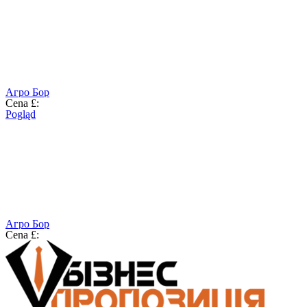
Агро Бор
Cena £:
Pogląd
Агро Бор
Cena £: