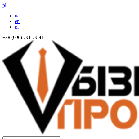
pl
ua
en
pl
+38 (096) 791-79-41