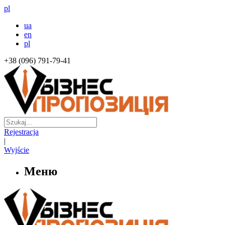
pl
ua
en
pl
+38 (096) 791-79-41
Rejestracja
|
Wyjście
Меню