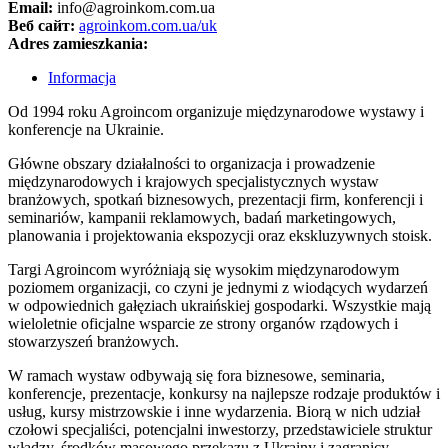
Email:
info@agroinkom.com.ua
Веб сайт:
agroinkom.com.ua/uk
Adres zamieszkania:
Informacja
Od 1994 roku Agroincom organizuje międzynarodowe wystawy i
konferencje na Ukrainie.
Główne obszary działalności to organizacja i prowadzenie
międzynarodowych i krajowych specjalistycznych wystaw
branżowych, spotkań biznesowych, prezentacji firm, konferencji i
seminariów, kampanii reklamowych, badań marketingowych,
planowania i projektowania ekspozycji oraz ekskluzywnych stoisk.
Targi Agroincom wyróżniają się wysokim międzynarodowym
poziomem organizacji, co czyni je jednymi z wiodących wydarzeń
w odpowiednich gałęziach ukraińskiej gospodarki. Wszystkie mają
wieloletnie oficjalne wsparcie ze strony organów rządowych i
stowarzyszeń branżowych.
W ramach wystaw odbywają się fora biznesowe, seminaria,
konferencje, prezentacje, konkursy na najlepsze rodzaje produktów i
usług, kursy mistrzowskie i inne wydarzenia. Biorą w nich udział
czołowi specjaliści, potencjalni inwestorzy, przedstawiciele struktur
władzy, środków masowego przekazu z Ukrainy i zagranicy.