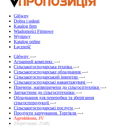
Główny
Dobra i usługi
Katalog firm
Wiadomości Firmowe
Wystawy
Katalog online
Łączność
Główny
—›
Аграрний комплекс
—›
Сільськогосподарська техніка
—›
Сільськогосподарське обладнання
—›
Сільськогосподарський інвентар
—›
Сільськогосподарські навантажувачі
—›
Причепи, напівпричепи до сільгосптехніки
—›
Запчастини до сільгосптехніки
—›
Обладнання для переробки та зберігання
сільгосппродукції
—›
Сільськогосподарські послуги
—›
Продукти харчування. Торгівля
—›
Agroinkom, JV
(Переглядів: 2548)