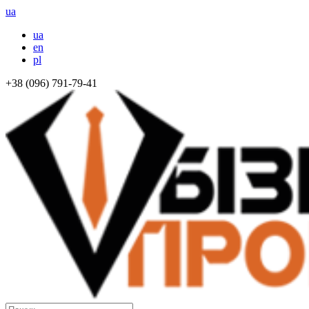
ua
ua
en
pl
+38 (096) 791-79-41