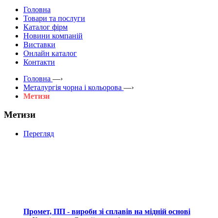
Головна
Товари та послуги
Каталог фірм
Новини компаній
Виставки
Онлайн каталог
Контакти
Головна
—›
Металургія чорна і кольорова
—›
Метизи
Метизи
Перегляд
Промет, ПП - вироби зі сплавів на мідній основі