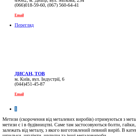
49082, м. Дніпр, вул. Мохова, 234
(066)018-59-60, (067) 560-64-41
Email
Перегляд
ДИСАН, ТОВ
м. Київ, вул. Індустрії, 6
(044)451-45-87
Email
1
Метизи (скорочення від металевих виробів) отримуються з ме
метизи є і в будівництві. Саме там застосовуються болти, гайк
залежать від металу, з якого виготовлений певний виріб. В кате
шпильки, шплінти, шурупи та інші металовироби.