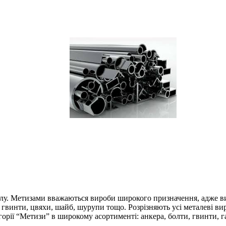
талу. Метизами вважаються вироби широкого призначення, адже 
и, гвинти, цвяхи, шайб, шурупи тощо. Розрізняють усі металеві в
горії “Метизи” в широкому асортименті: анкера, болти, гвинти, г