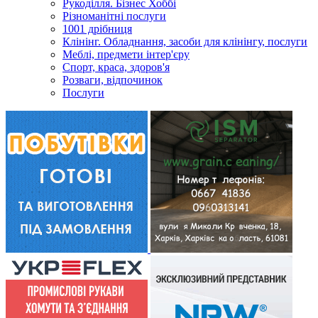
Рукоділля. Бізнес Хоббі
Різноманітні послуги
1001 дрібниця
Клінінг. Обладнання, засоби для клінінгу, послуги
Меблі, предмети інтер'єру
Спорт, краса, здоров'я
Розваги, відпочинок
Послуги