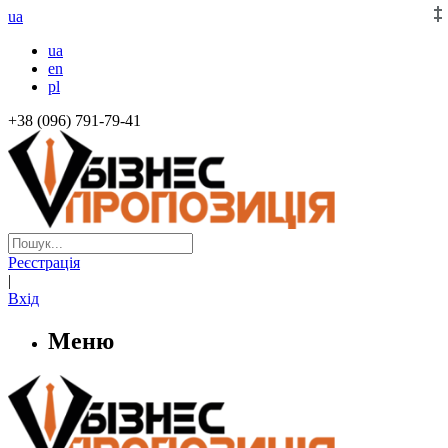
ua
ua
en
pl
+38 (096) 791-79-41
Реєстрація
|
Вхід
Меню