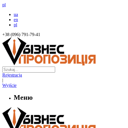
pl
ua
en
pl
+38 (096) 791-79-41
Rejestracja
|
Wyjście
Меню