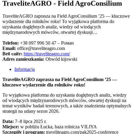
TraveliteAGRO - Field AgroConsilium
TraveliteAGRO zaprasza na Field AgroConsilium ’25 — kluczowe
wydarzenie dla rolników roku! To wyjątkowa platforma do
uzyskania dogłębnych analiz, wiedzy od wiodących
międzynarodowych mówców, otwartej dyskusji…
Telefon:
+38 097 996 50 47 – Роман
Email:
office@traveliteagro.com
Веб сайт:
https://traveliteagro.com/
Adres zamieszkania:
Obwód kijowski
Informacja
TraveliteAGRO zaprasza na Field AgroConsilium ’25 —
kluczowe wydarzenie dla rolników roku!
To wyjątkowa platforma do uzyskania dogłębnych analiz, wiedzy
od wiodących międzynarodowych mówców, otwartej dyskusji na
temat wyników badań terenowych, a także znalezienia optymalnych
strategii na udany sezon 2026.
Data:
7–8 lipca 2025 r.
Miejsce:
w pobliżu Łucka, baza rolnicza VILIYA
Szczegóły i program:
traveliteagro.com/pak2025-conference