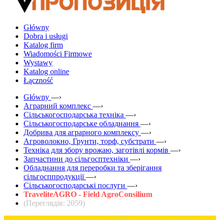
Główny
Dobra i usługi
Katalog firm
Wiadomości Firmowe
Wystawy
Katalog online
Łączność
Główny
—›
Аграрний комплекс
—›
Сільськогосподарська техніка
—›
Сільськогосподарське обладнання
—›
Добрива для аграрного комплексу
—›
Агроволокно, Грунти, торф, субстрати
—›
Техніка для збору врожаю, заготівлі кормів
—›
Запчастини до сільгосптехніки
—›
Обладнання для переробки та зберігання
сільгосппродукції
—›
Сільськогосподарські послуги
—›
TraveliteAGRO - Field AgroConsilium
(Переглядів: 2059)