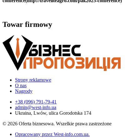
conference(http://traveliteagro.com/pak2025-conference)
Towar firmowy
Strony reklamowe
O nas
Nagrody
+38 (096) 791-79-41
admin@west-info.ua
Ukraina, Lwów, ulica Gorodotska 174
© 2026 Oferta biznesowa. Wszelkie prawa zastrzeżone
Opracowany przez West-info.com.ua
.