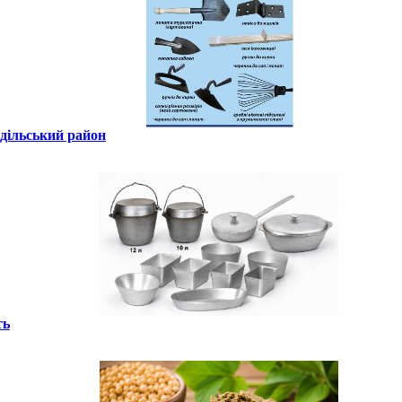
одільський район
ть