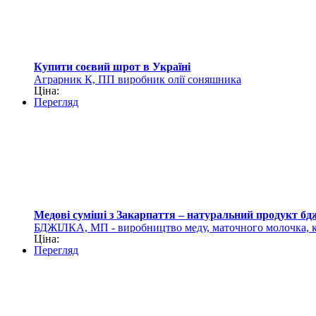
Купити соєвий шрот в Україні
Аграрник К, ПП виробник олії соняшника
Ціна:
Перегляд
Медові суміші з Закарпаття – натуральний продукт б
БДЖІЛКА, МП - виробництво меду, маточного молочка, к
Ціна:
Перегляд