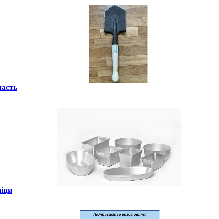
ласть
піци