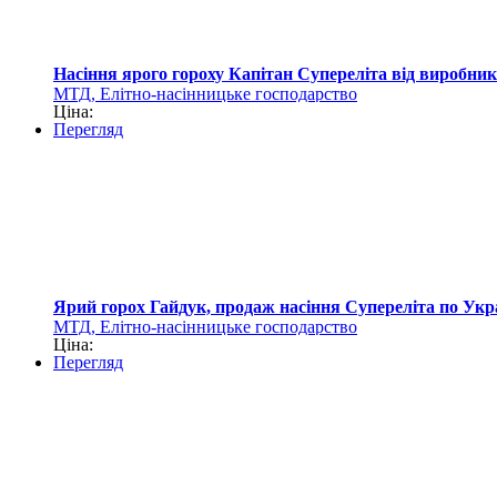
Насіння ярого гороху Капітан Супереліта від виробни
МТД, Елітно-насінницьке господарство
Ціна:
Перегляд
Ярий горох Гайдук, продаж насіння Супереліта по Укра
МТД, Елітно-насінницьке господарство
Ціна:
Перегляд