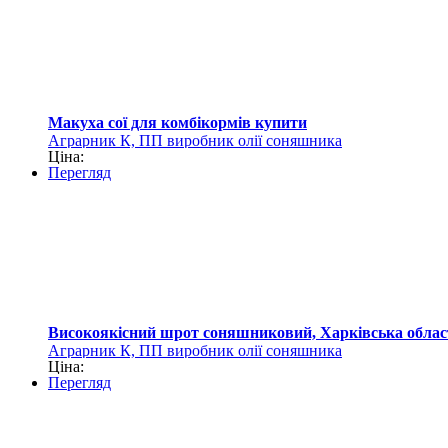
Макуха сої для комбікормів купити
Аграрник К, ПП виробник олії соняшника
Ціна:
Перегляд
Високоякісний шрот соняшниковий, Харківська облас
Аграрник К, ПП виробник олії соняшника
Ціна:
Перегляд