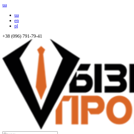
ua
ua
en
pl
+38 (096) 791-79-41