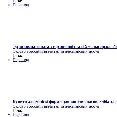
Ціна:
Перегляд
Туристична лопата з гартованої сталі Хмельницька об
Садово-городній інвентар та алюмінієвий посуд
Ціна:
Перегляд
Купити алюмінієві форми для випічки пасок, хліба та 
Садово-городній інвентар та алюмінієвий посуд
Ціна:
Перегляд