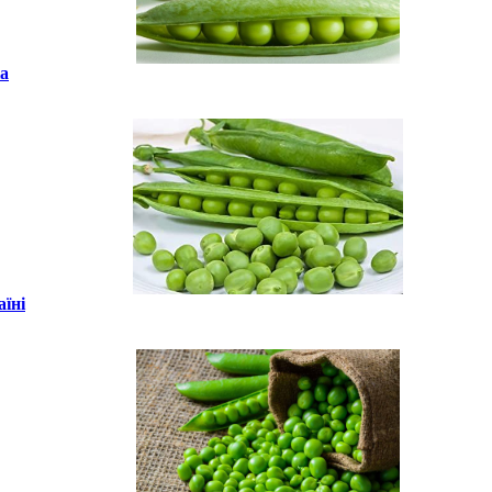
ка
їні