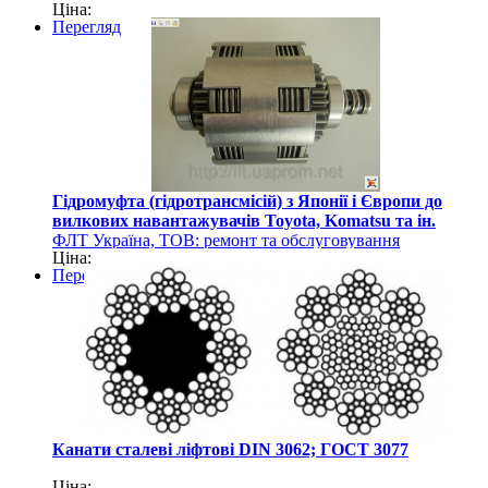
Ціна:
Перегляд
Гідромуфта (гідротрансмісій) з Японії і Європи до
вилкових навантажувачів Toyota, Komatsu та ін.
ФЛТ Україна, ТОВ: ремонт та обслуговування
Ціна:
навантажувально-розвантажувальної техніки
Перегляд
Канати сталеві ліфтові DIN 3062; ГОСТ 3077
Ціна: