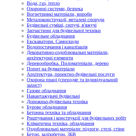
Вода, газ, тепло
Охоронні системи, безпека
Вогнетривкі матеріали, вироби
Металоконструкції, металеві споруди
Будівельні суміші, сипучі, в'яжучі
Запчастини для будівельної техніки
Будівельне обладнання
Екскаватори. Самоскиди
Водопостачання і каналізація
Декоративно-оздоблювальні матеріали,
архітектурні елементи
Деревообробка. Пиломатеріали, дерево
Попит на будматеріали
Архітектура, проектно-будівельні послуги
Охорона праці (спецодяг та індивідуальний
захист)
Газове обладнання
Навантажувачі будівельні
Дорожньо-будівельна техніка
Бурове обладнання
Бетонна техніка та обладнання
Риштування і конструкції для будівельних робіт
Кліматична техніка, обладнання
Оздоблювальні матеріали: підлоги, стелі, стіни
Бетон, залізобетон, ЗБВ