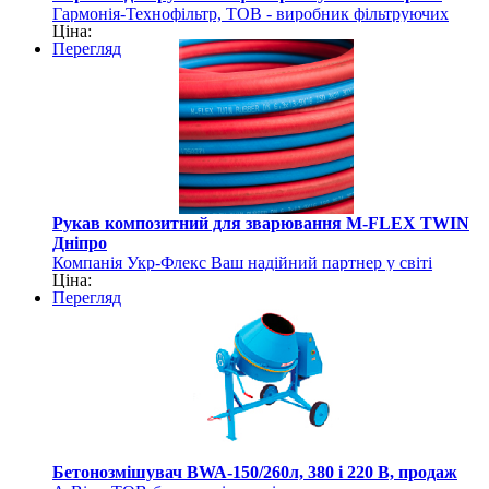
Гармонія-Технофільтр, ТОВ - виробник фільтруючих
Ціна:
рукавів
Перегляд
Рукав композитний для зварювання M-FLEX TWIN
Дніпро
Компанія Укр-Флекс Ваш надійний партнер у світі
Ціна:
рукавів та шлангів
Перегляд
Бетонозмішувач BWA-150/260л, 380 і 220 В, продаж