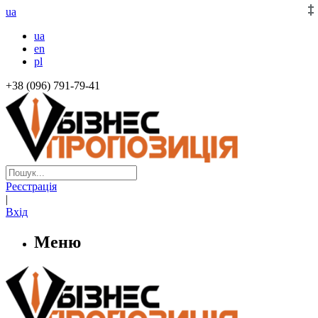
ua
ua
en
pl
+38 (096) 791-79-41
Реєстрація
|
Вхід
Меню