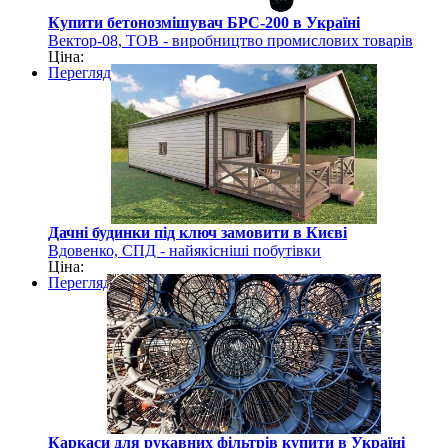
Купити бетонозмішувач БРС-200 в Україні
Вектор-08, ТОВ - виробництво промислових товарів
Ціна:
Перегляд
Дачні будинки під ключ замовити в Києві
Вдовенко, СПД - найякісніші побутівки
Ціна:
Перегляд
Каркаси для рукавних фільтрів купити в Україні