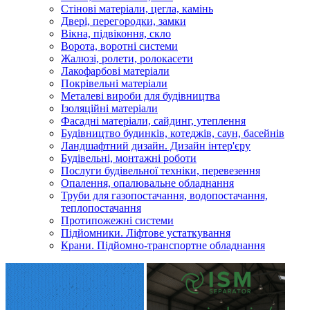
Стінові матеріали, цегла, камінь
Двері, перегородки, замки
Вікна, підвіконня, скло
Ворота, воротні системи
Жалюзі, ролети, ролокасети
Лакофарбові матеріали
Покрівельні матеріали
Металеві вироби для будівництва
Ізоляційні матеріали
Фасадні матеріали, сайдинг, утеплення
Будівництво будинків, котеджів, саун, басейнів
Ландшафтний дизайн. Дизайн інтер'єру
Будівельні, монтажні роботи
Послуги будівельної техніки, перевезення
Опалення, опалювальне обладнання
Труби для газопостачання, водопостачання,
теплопостачання
Протипожежні системи
Підйомники. Ліфтове устаткування
Крани. Підйомно-транспортне обладнання