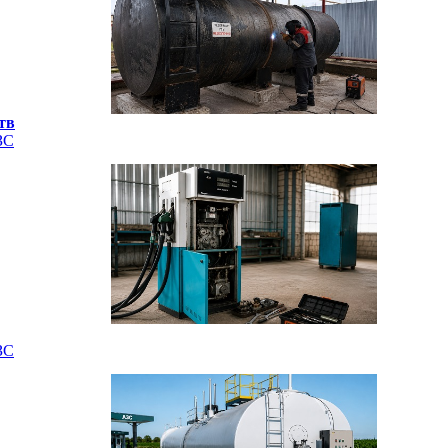
тв
ЗС
ЗС