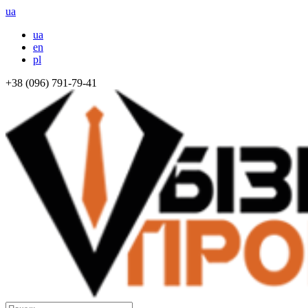
ua
ua
en
pl
+38 (096) 791-79-41