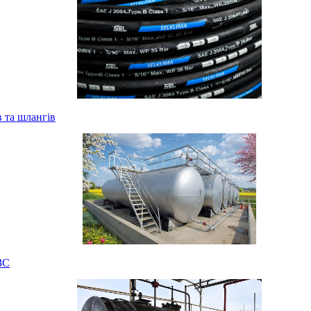
 та шлангів
ЗС