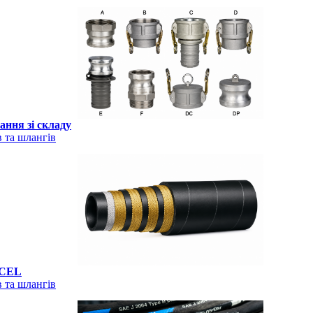
ння зі складу
 та шлангів
XCEL
 та шлангів