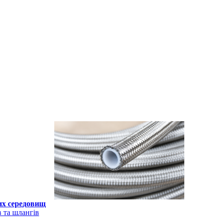
их середовищ
 та шлангів