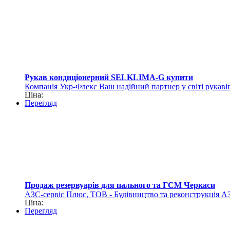
Рукав кондиціонерний SELKLIMA-G купити
Компанія Укр-Флекс Ваш надійний партнер у світі рукавів
Ціна:
Перегляд
Продаж резервуарів для пального та ГСМ Черкаси
АЗС-сервіс Плюс, ТОВ - Будівництво та реконструкція А
Ціна:
Перегляд