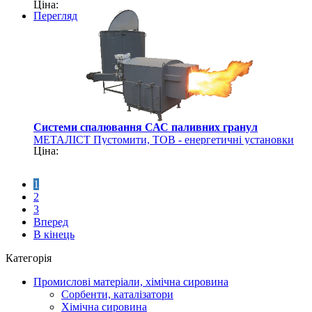
Ціна:
рукавів та шлангів
Перегляд
Системи спалювання САС паливних гранул
МЕТАЛІСТ Пустомити, ТОВ - енергетичні установки
Ціна:
1
2
3
Вперед
В кінець
Категорія
Промислові матеріали, хімічна сировина
Сорбенти, каталізатори
Хімічна сировина