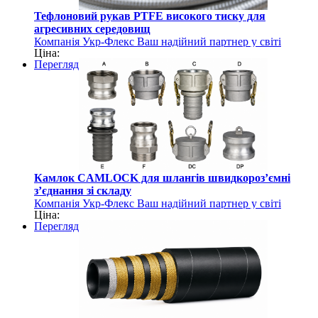
Тефлоновий рукав PTFE високого тиску для
агресивних середовищ
Компанія Укр-Флекс Ваш надійний партнер у світі
Ціна:
рукавів та шлангів
Перегляд
Камлок CAMLOCK для шлангів швидкороз’ємні
з’єднання зі складу
Компанія Укр-Флекс Ваш надійний партнер у світі
Ціна:
рукавів та шлангів
Перегляд