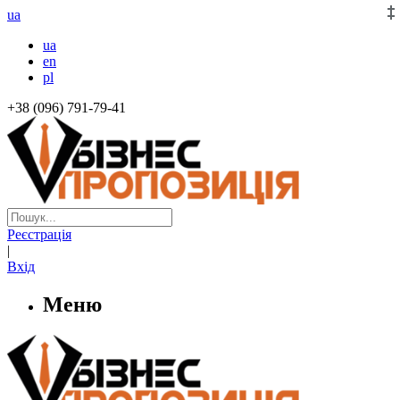
ua
ua
en
pl
+38 (096) 791-79-41
Реєстрація
|
Вхід
Меню