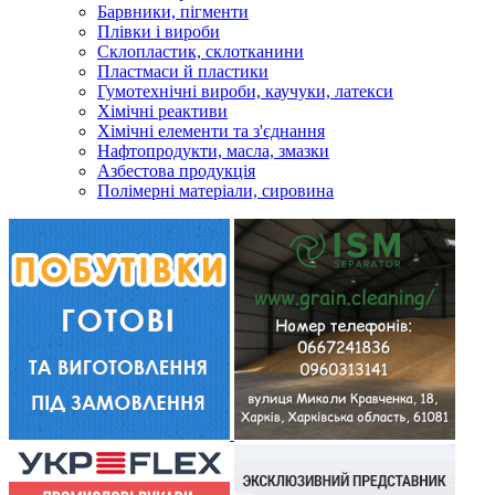
Барвники, пігменти
Плівки і вироби
Склопластик, склотканини
Пластмаси й пластики
Гумотехнічні вироби, каучуки, латекси
Хімічні реактиви
Хімічні елементи та з'єднання
Нафтопродукти, масла, змазки
Азбестова продукція
Полімерні матеріали, сировина