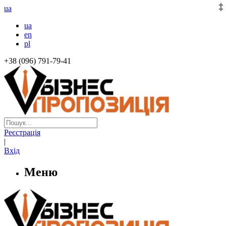
ua
ua
en
pl
+38 (096) 791-79-41
Реєстрація
|
Вхід
Меню