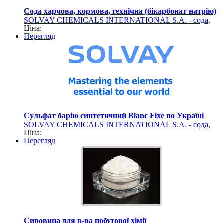
Сода харчова, кормова, технічна (бікарбонат натрію)
SOLVAY CHEMICALS INTERNATIONAL S.A. - сода,
Ціна:
сульфат барію (хімічна продукція)
Перегляд
Сульфат барію синтетичний Blanc Fixe по Україні
SOLVAY CHEMICALS INTERNATIONAL S.A. - сода,
Ціна:
сульфат барію (хімічна продукція)
Перегляд
Сировина для в-ва побутової хімії