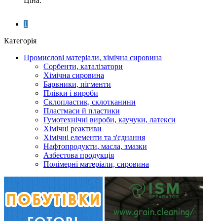
Ціна:
1
Категорія
Промислові матеріали, хімічна сировина
Сорбенти, каталізатори
Хімічна сировина
Барвники, пігменти
Плівки і вироби
Склопластик, склотканини
Пластмаси й пластики
Гумотехнічні вироби, каучуки, латекси
Хімічні реактиви
Хімічні елементи та з'єднання
Нафтопродукти, масла, змазки
Азбестова продукція
Полімерні матеріали, сировина