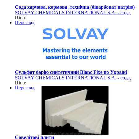
Сода харчова, кормова, технічна (бікарбонат натрію)
SOLVAY CHEMICALS INTERNATIONAL S.A. - сода,
Ціна:
сульфат барію (хімічна продукція)
Перегляд
Сульфат барію синтетичний Blanc Fixe по Україні
SOLVAY CHEMICALS INTERNATIONAL S.A. - сода,
Ціна:
сульфат барію (хімічна продукція)
Перегляд
Совелітові плити