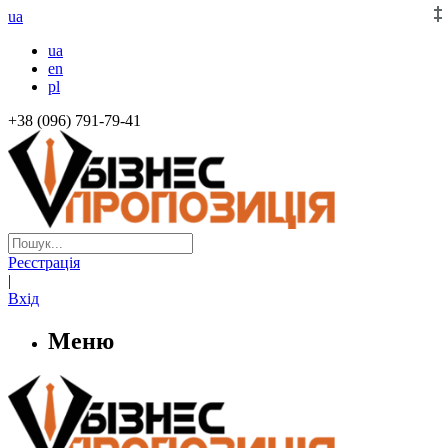
ua
ua
en
pl
+38 (096) 791-79-41
Реєстрація
|
Вхід
Меню