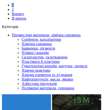
1
2
Вперед
В кінець
Категорія
Промислові матеріали, хімічна сировина
Сорбенти, каталізатори
Хімічна сировина
Барвники, пігменти
Плівки і вироби
Склопластик, склотканини
Пластмаси й пластики
Гумотехнічні вироби, каучуки, латекси
Хімічні реактиви
Хімічні елементи та з'єднання
Нафтопродукти, масла, змазки
Азбестова продукція
Полімерні матеріали, сировина