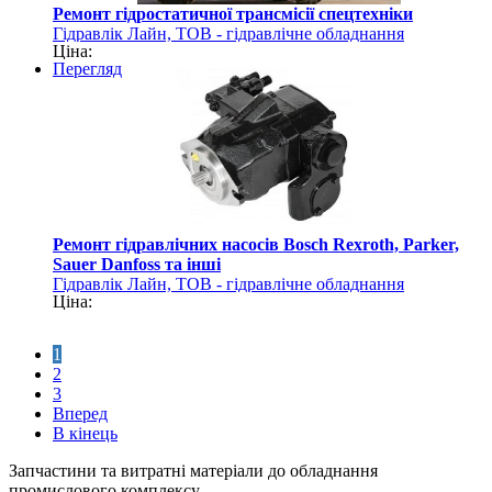
Ремонт гідростатичної трансмісії спецтехніки
Гідравлік Лайн, ТОВ - гідравлічне обладнання
Ціна:
Перегляд
Ремонт гідравлічних насосів Bosch Rexroth, Parker,
Sauer Danfoss та інші
Гідравлік Лайн, ТОВ - гідравлічне обладнання
Ціна:
1
2
3
Вперед
В кінець
Запчастини та витратні матеріали до обладнання
промислового комплексу