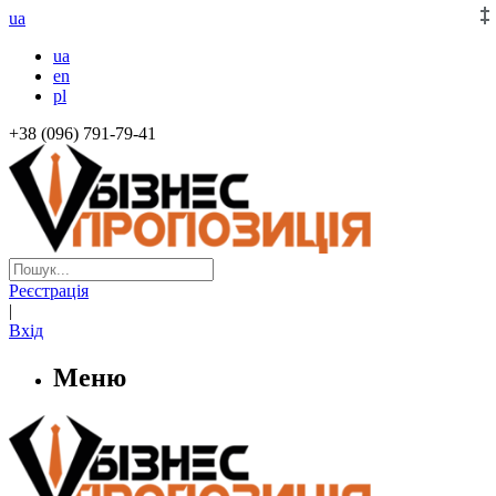
ua
ua
en
pl
+38 (096) 791-79-41
Реєстрація
|
Вхід
Меню