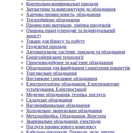
Контрольно-вимірювальні прилади
Запчастини та комплектуючі до обладнання
Харчова промисловість, обладнання
Теплообмінне обладнання
Промислові матеріали, хімічна продукція
Охорона праці (спецодяг та індивідуальний
захист)
Товари для бізнесу та побуту
Геодезичні прилади
Автоматизація: системи, прилади та обладнання
Енергозберігаючі технології
Гірничовидобувне та кар’єрне обладнання
Обладнання для фарбування і нанесення покриттів
Торговельне обладнання
Виставкове і рекламне обладнання
Електротехнічне обладнання. Електрощитове
устаткування. Електростанції
Медичне обладнання, техніка, послуги
Складське обладнання
Ваговимірювальне обладнання
Холодильне, морозильне обладнання
Металообробка. Обладнання. Верстати
Зварювальне обладнання, електроди
Послуги промислового комплексу
Кабельна продукція. Проводи, реле, шнури