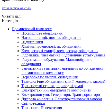
swiss replica watches
Читати далі...
Категорія
Промисловий комплекс
Промислове обладнання
Насосні станції, помпи, обладнання
Підшипники
Хімічна промисловість, обладнання
Компресорні станції, компресори, обладнання
Гідравліка, пневматика. Гідравлічне устаткування
Галузь машинобудування. Машинобудівне
обладнання
Запчастини та витратні матеріали до обладнання
промислового комплексу
Переробка полімерів, обладнання
Технологічне обладнання (лінії, конвеєри, заводи)
Транспортні стрічки, приводні ремні
Електротехнічні матеріали та компоненти
Електродвигуни. Генератори. Трансформатори
Джерела живлення. Електроустановочні вироби
Світлотехніка
Транспорт. Перевезення