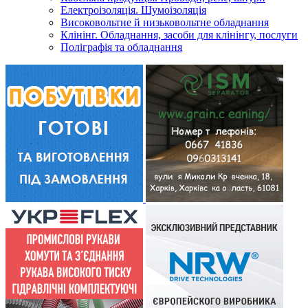
Електроізоляція. Шумоізоляція
Високовольтне й низьковольтне обладнання
Клінінг. Обладнання, засоби для клінінгу, послуги
Поліграфія та обладнання