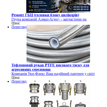
Ремонт ГБЦ (головки блоку циліндрів)
Група компаній Алмаз-Агро+ - запчастини на
Ціна:
сільгосптехніку
Перегляд
Тефлоновий рукав PTFE високого тиску для
агресивних середовищ
Компанія Укр-Флекс Ваш надійний партнер у світі
Ціна:
рукавів та шлангів
Перегляд