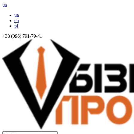
ua
ua
en
pl
+38 (096) 791-79-41