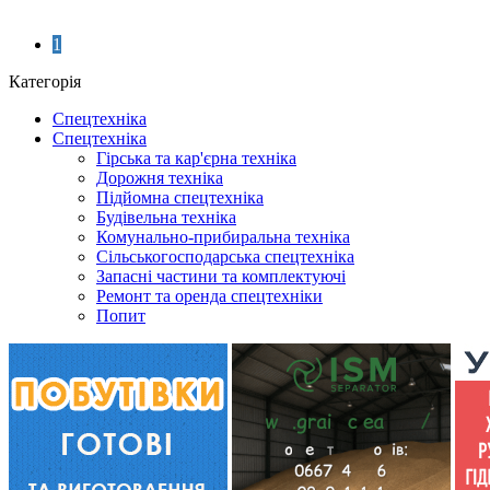
1
Категорія
Спецтехніка
Спецтехніка
Гірська та кар'єрна техніка
Дорожня техніка
Підйомна спецтехніка
Будівельна техніка
Комунально-прибиральна техніка
Сільськогосподарська спецтехніка
Запасні частини та комплектуючі
Ремонт та оренда спецтехніки
Попит