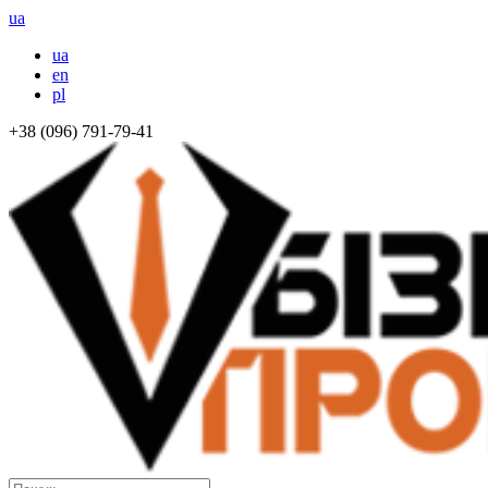
ua
ua
en
pl
+38 (096) 791-79-41