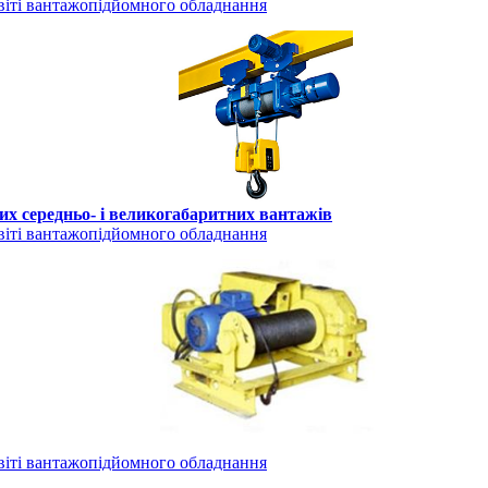
іті вантажопідйомного обладнання
их середньо- і великогабаритних вантажів
іті вантажопідйомного обладнання
іті вантажопідйомного обладнання