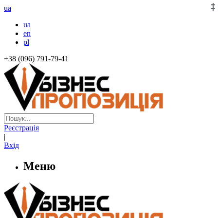
ua
ua
en
pl
+38 (096) 791-79-41
Реєстрація
|
Вхід
Меню