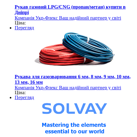
Рукав газовий LPG/CNG (пропан/метан) купити в
Дніпрі
Компанія Укр-Флекс Ваш надійний партнер у світі
Ціна:
рукавів та шлангів
Перегляд
Рукава для газозварювання 6 мм, 8 мм, 9 мм, 10 мм,
13 мм, 16 мм
Компанія Укр-Флекс Ваш надійний партнер у світі
Ціна:
рукавів та шлангів
Перегляд