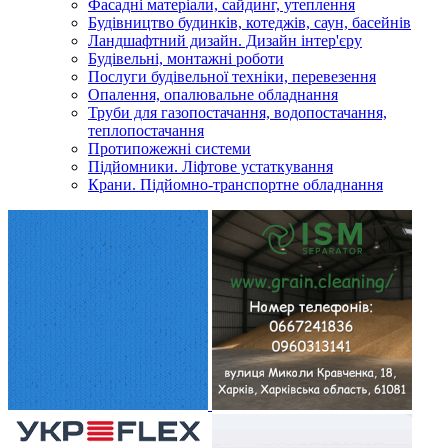
Фасадні матеріали, сайдинг, утеплення
Будівництво будинків, котеджів, саун, басейнів
Ландшафтний дизайн. Дизайн інтер'єру
Будівельні, монтажні роботи
Послуги будівельної техніки, перевезення
Опалення, опалювальне обладнання
Труби для газопостачання, водопостачання,
теплопостачання
Протипожежні системи
Підйомники. Ліфтове устаткування
Крани. Підйомно-транспортне обладнання