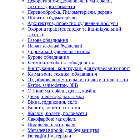
Декоративно-оздоблювальні матеріали,
архітектурні елементи
Деревообробка. Пиломатеріали, дерево
Попит на будматеріали
Архітектура, проектно-будівельні послуги
Охорона праці (спецодяг та індивідуальний
захист)
Газове обладнання
Навантажувачі будівельні
Дорожньо-будівельна техніка
Бурове обладнання
Бетонна техніка та обладнання
Риштування і конструкції для будівельних робіт
Кліматична техніка, обладнання
Оздоблювальні матеріали: підлоги, стелі, стіни
Бетон, залізобетон, ЗБВ
Стінові матеріали, цегла, камінь
Двері, перегородки, замки
Вікна, підвіконня, скло
Ворота, воротні системи
Жалюзі, ролети, ролокасети
Лакофарбові матеріали
Покрівельні матеріали
Металеві вироби для будівництва
Ізоляційні матеріали