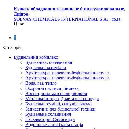
Купити обладнання газоочисне й пилеуловлювальне,
Дніпро
SOLVAY CHEMICALS INTERNATIONAL S.A. - сода,
Ціна:
сульфат барію (хімічна продукція)
1
Категорія
Будівельний комплекс
Будтехніка, обладнання
Будівельні матеріали
Архітектура, проектно-будівельні послуги
Архітектура, проектно-будівельні послуги
Вода, газ, тепло
Охоронні системи, безпека
Вогнетривкі матеріали, вироби
Металоконструкції, металеві споруди
Будівельні суміші, сипучі, в'яжучі
Запчастини для будівельної техніки
Будівельне обладнання
Екскаватори. Самоскиди
Водопостачання і каналізація