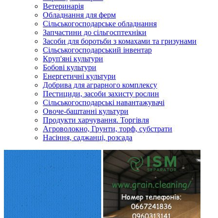
Ветеринарія
Обладнання для ферм
Сільськогосподарське обладнання
Запчастини до сільгосптехніки
Засоби для боротьби з комахами та гризунами
Сільськогосподарський інвентар
Круп'яні культури
Бобові культури
Енергетичні культури
Добрива для аграрного комплексу
Пестициди, засоби захисту рослин
Сільськогосподарські навантажувачі
Овоче-баштанні культури
Продукти харчування. Торгівля
Агроволокно, Грунти, торф, субстрати
Насіння, саджанці, розсада