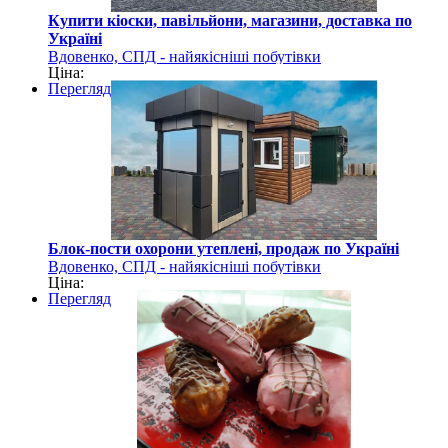
Купити кіоски, павільйони, магазини, доставка по
Україні
Вдовенко, СПД - найякісніші побутівки
Ціна:
Перегляд
Блок-пости охорони утеплені, продаж по Україні
Вдовенко, СПД - найякісніші побутівки
Ціна:
Перегляд