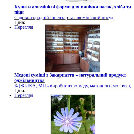
Купити алюмінієві форми для випічки пасок, хліба та
піци
Садово-городній інвентар та алюмінієвий посуд
Ціна:
Перегляд
Медові суміші з Закарпаття – натуральний продукт
бджільництва
БДЖІЛКА, МП - виробництво меду, маточного молочка,
Ціна:
квіткового пилку
Перегляд