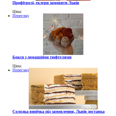
Профітролі, еклери замовити Львів
Ціна:
Перегляд
Бокси з домашніми тюфтелями
Ціна:
Перегляд
Солодка випічка під замовлення, Львів доставка