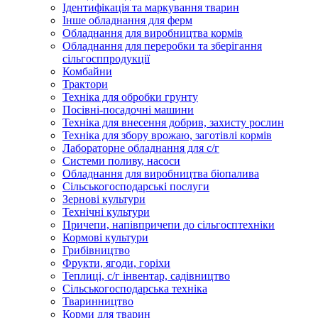
Ідентифікація та маркування тварин
Інше обладнання для ферм
Обладнання для виробництва кормів
Обладнання для переробки та зберігання
сільгосппродукції
Комбайни
Трактори
Техніка для обробки грунту
Посівні-посадочні машини
Техніка для внесення добрив, захисту рослин
Техніка для збору врожаю, заготівлі кормів
Лабораторне обладнання для с/г
Системи поливу, насоси
Обладнання для виробництва біопалива
Сільськогосподарські послуги
Зернові культури
Технічні культури
Причепи, напівпричепи до сільгосптехніки
Кормові культури
Грибівництво
Фрукти, ягоди, горіхи
Теплиці, с/г інвентар, садівництво
Сільськогосподарська техніка
Тваринництво
Корми для тварин