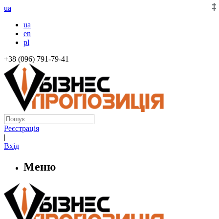
ua
ua
en
pl
+38 (096) 791-79-41
Реєстрація
|
Вхід
Меню