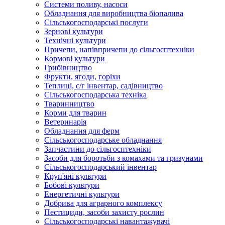
Системи поливу, насоси
Обладнання для виробництва біопалива
Сільськогосподарські послуги
Зернові культури
Технічні культури
Причепи, напівпричепи до сільгосптехніки
Кормові культури
Грибівництво
Фрукти, ягоди, горіхи
Теплиці, с/г інвентар, садівництво
Сільськогосподарська техніка
Тваринництво
Корми для тварин
Ветеринарія
Обладнання для ферм
Сільськогосподарське обладнання
Запчастини до сільгосптехніки
Засоби для боротьби з комахами та гризунами
Сільськогосподарський інвентар
Круп'яні культури
Бобові культури
Енергетичні культури
Добрива для аграрного комплексу
Пестициди, засоби захисту рослин
Сільськогосподарські навантажувачі