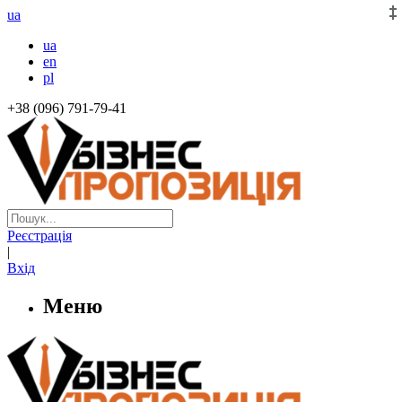
ua
ua
en
pl
+38 (096) 791-79-41
Реєстрація
|
Вхід
Меню