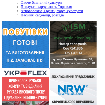
Овоче-баштанні культури
Продукти харчування. Торгівля
Агроволокно, Грунти, торф, субстрати
Насіння, саджанці, розсада