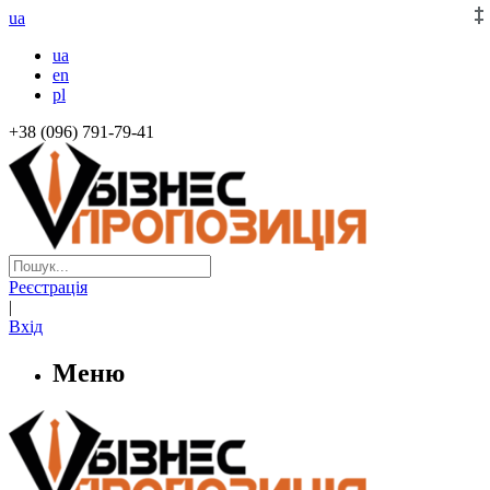
ua
ua
en
pl
+38 (096) 791-79-41
Реєстрація
|
Вхід
Меню