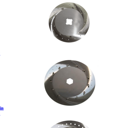
и
ів
и