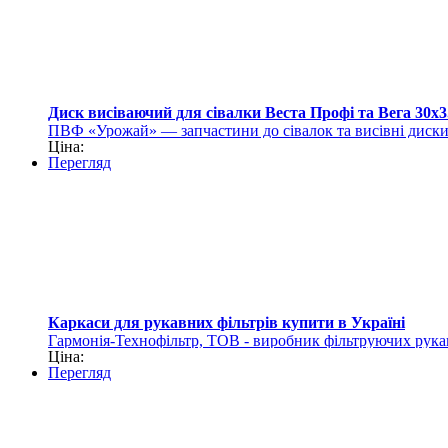
Диск висіваючий для сівалки Веста Профі та Вега 30х3
ПВФ «Урожай» — запчастини до сівалок та висівні диск
Ціна:
Перегляд
Каркаси для рукавних фільтрів купити в Україні
Гармонія-Технофільтр, ТОВ - виробник фільтруючих рука
Ціна:
Перегляд