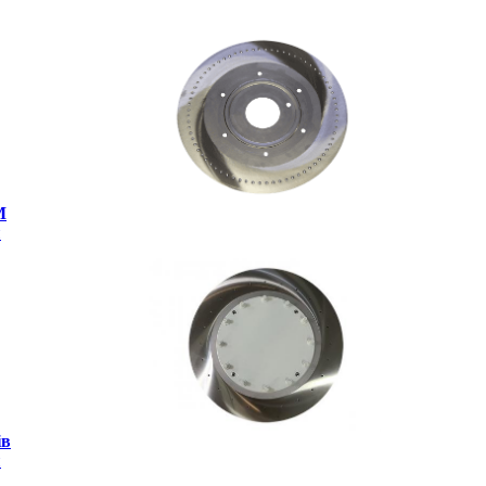
M
и
ів
и