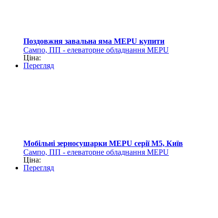
Поздовжня завальна яма MEPU купити
Сампо, ПП - елеваторне обладнання MEPU
Ціна:
Перегляд
Мобільні зерносушарки MEPU серії M5, Київ
Сампо, ПП - елеваторне обладнання MEPU
Ціна:
Перегляд