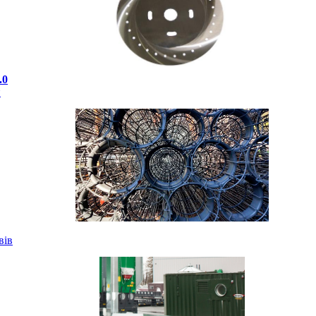
.0
и
вів