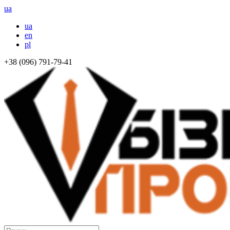
ua
ua
en
pl
+38 (096) 791-79-41