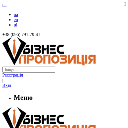
ua
ua
en
pl
+38 (096) 791-79-41
Реєстрація
|
Вхід
Меню