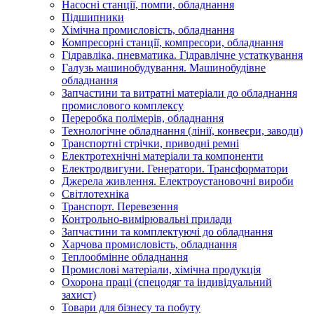
Насосні станції, помпи, обладнання
Підшипники
Хімічна промисловість, обладнання
Компресорні станції, компресори, обладнання
Гідравліка, пневматика. Гідравлічне устаткування
Галузь машинобудування. Машинобудівне
обладнання
Запчастини та витратні матеріали до обладнання
промислового комплексу
Переробка полімерів, обладнання
Технологічне обладнання (лінії, конвеєри, заводи)
Транспортні стрічки, приводні ремні
Електротехнічні матеріали та компоненти
Електродвигуни. Генератори. Трансформатори
Джерела живлення. Електроустановочні вироби
Світлотехніка
Транспорт. Перевезення
Контрольно-вимірювальні прилади
Запчастини та комплектуючі до обладнання
Харчова промисловість, обладнання
Теплообмінне обладнання
Промислові матеріали, хімічна продукція
Охорона праці (спецодяг та індивідуальний
захист)
Товари для бізнесу та побуту