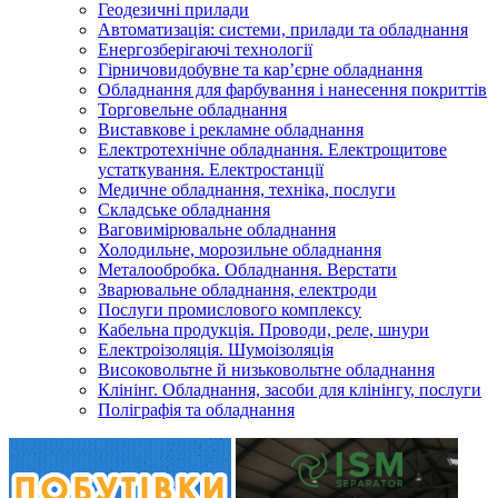
Геодезичні прилади
Автоматизація: системи, прилади та обладнання
Енергозберігаючі технології
Гірничовидобувне та кар’єрне обладнання
Обладнання для фарбування і нанесення покриттів
Торговельне обладнання
Виставкове і рекламне обладнання
Електротехнічне обладнання. Електрощитове
устаткування. Електростанції
Медичне обладнання, техніка, послуги
Складське обладнання
Ваговимірювальне обладнання
Холодильне, морозильне обладнання
Металообробка. Обладнання. Верстати
Зварювальне обладнання, електроди
Послуги промислового комплексу
Кабельна продукція. Проводи, реле, шнури
Електроізоляція. Шумоізоляція
Високовольтне й низьковольтне обладнання
Клінінг. Обладнання, засоби для клінінгу, послуги
Поліграфія та обладнання