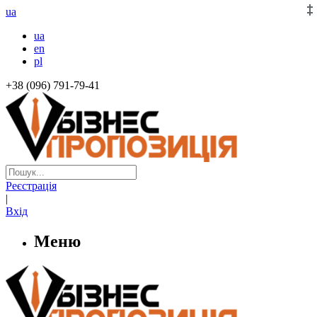
ua
ua
en
pl
+38 (096) 791-79-41
Реєстрація
|
Вхід
Меню