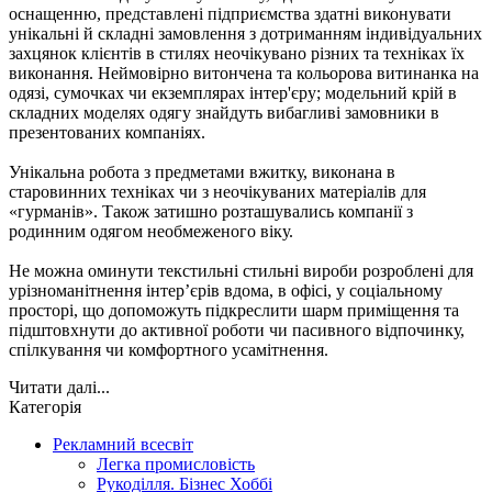
оснащенню, представлені підприємства здатні виконувати
унікальні й складні замовлення з дотриманням індивідуальних
захцянок клієнтів в стилях неочікувано різних та техніках їх
виконання. Неймовірно витончена та кольорова витинанка на
одязі, сумочках чи екземплярах інтер'єру; модельний крій в
складних моделях одягу знайдуть вибагливі замовники в
презентованих компаніях.
Унікальна робота з предметами вжитку, виконана в
старовинних техніках чи з неочікуваних матеріалів для
«гурманів». Також затишно розташувались компанії з
родинним одягом необмеженого віку.
Не можна оминути текстильні стильні вироби розроблені для
урізноманітнення інтер’єрів вдома, в офісі, у соціальному
просторі, що допоможуть підкреслити шарм приміщення та
підштовхнути до активної роботи чи пасивного відпочинку,
спілкування чи комфортного усамітнення.
Читати далі...
Категорія
Рекламний всесвіт
Легка промисловість
Рукоділля. Бізнес Хоббі