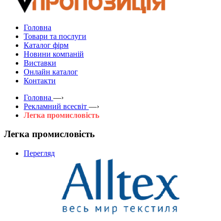
Головна
Товари та послуги
Каталог фірм
Новини компаній
Виставки
Онлайн каталог
Контакти
Головна
—›
Рекламний всесвіт
—›
Легка промисловість
Легка промисловість
Перегляд