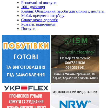
Різноманітні послуги
1001 дрібниця
Клінінг. Обладнання, засоби для клінінгу, послуги
Меблі, предмети інтер'єру
Спорт, краса, здоров'я
Розваги, відпочинок
Послуги