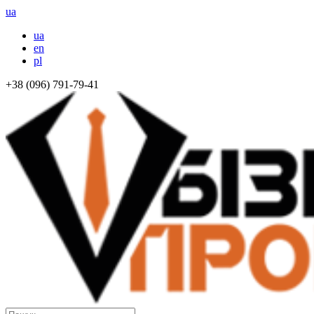
ua
ua
en
pl
+38 (096) 791-79-41