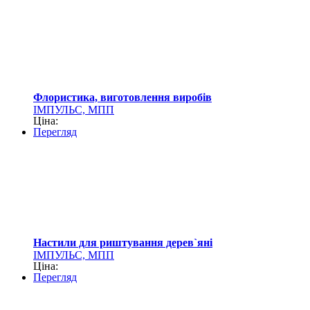
Флористика, виготовлення виробів
ІМПУЛЬС, МПП
Ціна:
Перегляд
Настили для риштування дерев`яні
ІМПУЛЬС, МПП
Ціна:
Перегляд