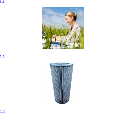
вів
вів
вів