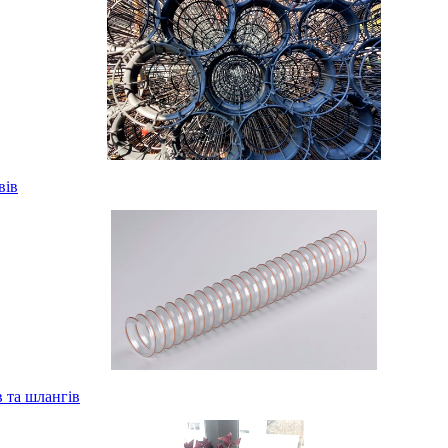
вів
 та шлангів