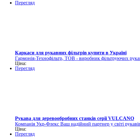
Перегляд
Каркаси для рукавних фільтрів купити в Україні
Гармонія-Технофільтр, ТОВ - виробник фільтруючих рука
Ціна:
Перегляд
Рукава для деревообробних станків серії VULCANO
Компанія Укр-Флекс Ваш надійний партнер у світі рукавів
Ціна:
Перегляд