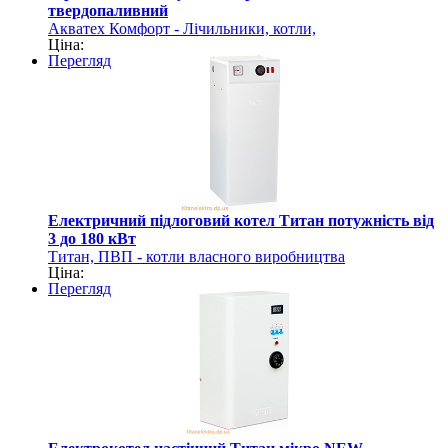
твердопаливний
Акватех Комфорт - Лічильники, котли,
Ціна:
акумулятори, насоси
Перегляд
Електричний підлоговий котел Титан потужність від
3 до 180 кВт
Титан, ПВП - котли власного виробництва
Ціна:
Перегляд