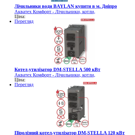
Лічильники води BAYLAN купити в м. Дніпро
Акватех Комфорт - Лічильники, котли,
Ціна:
акумулятори, насоси
Перегляд
Котел-утилізатор DM-STELLA 500 кВт
Акватех Комфорт - Лічильники, котли,
Ціна:
акумулятори, насоси
Перегляд
Піролізний котел-утилізатор DM-STELLA 120 кВт