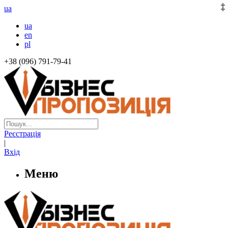
ua
ua
en
pl
+38 (096) 791-79-41
Реєстрація
|
Вхід
Меню