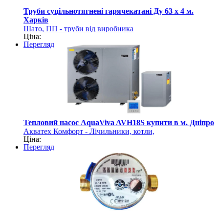
Труби суцільнотягнені гарячекатані Ду 63 х 4 м.
Харків
Шато, ПП - труби від виробника
Ціна:
Перегляд
Тепловий насос AquaViva AVH18S купити в м. Дніпро
Акватех Комфорт - Лічильники, котли,
Ціна:
акумулятори, насоси
Перегляд