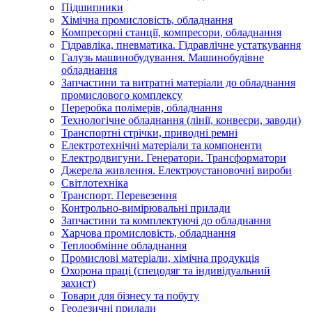
Підшипники
Хімічна промисловість, обладнання
Компресорні станції, компресори, обладнання
Гідравліка, пневматика. Гідравлічне устаткування
Галузь машинобудування. Машинобудівне
обладнання
Запчастини та витратні матеріали до обладнання
промислового комплексу
Переробка полімерів, обладнання
Технологічне обладнання (лінії, конвеєри, заводи)
Транспортні стрічки, приводні ремні
Електротехнічні матеріали та компоненти
Електродвигуни. Генератори. Трансформатори
Джерела живлення. Електроустановочні вироби
Світлотехніка
Транспорт. Перевезення
Контрольно-вимірювальні прилади
Запчастини та комплектуючі до обладнання
Харчова промисловість, обладнання
Теплообмінне обладнання
Промислові матеріали, хімічна продукція
Охорона праці (спецодяг та індивідуальний
захист)
Товари для бізнесу та побуту
Геодезичні прилади