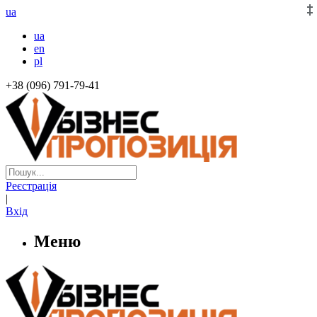
ua
ua
en
pl
+38 (096) 791-79-41
Реєстрація
|
Вхід
Меню