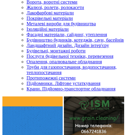
Ворота, воротні системи
Жалюзі, ролети, ролокасети
Лакофарбові матеріали
Покрівельні матеріали
Металеві вироби для будівництва
Ізоляційні матеріали
Фасадні матеріали, сайдинг, утеплення
Будівництво будинків, котеджів, саун, басейнів
Ландшафтний дизайн. Дизайн інтер'єру
Будівельні, монтажні роботи
Послуги будівельної техніки, перевезення
Опалення, опалювальне обладнання
Труби для газопостачання, водопостачання,
теплопостачання
Протипожежні системи
Підйомники. Ліфтове устаткування
Крани. Підйомно-транспортне обладнання