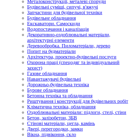
Металоконструкції, металеві споруди
Будівельні суміші, сипучі, в'яжучі
Запчастини для будівельної техніки
Будівельне обладнання
Екскаватори. Самоскиди
Водопостачання і каналізація
Декоративно-оздоблювальні матеріали,
архітектурні елементи
Деревообробка. Пиломатеріали, дерево
Попит на будматеріали
Архітектура, проектно-будівельні послуги
Охорона праці (спецодяг та індивідуальний
захист)
Газове обладнання
Навантажувачі будівельні
Дорожньо-будівельна техніка
Бурове обладнання
Бетонна техніка та обладнання
Риштування і конструкції для будівельних робіт
Кліматична техніка, обладнання
Оздоблювальні матеріали: підлоги, стелі, стіни
Бетон, залізобетон, ЗБВ
Стінові матеріали, цегла, камінь
Двері, перегородки, замки
Вікна, підвіконня, скло