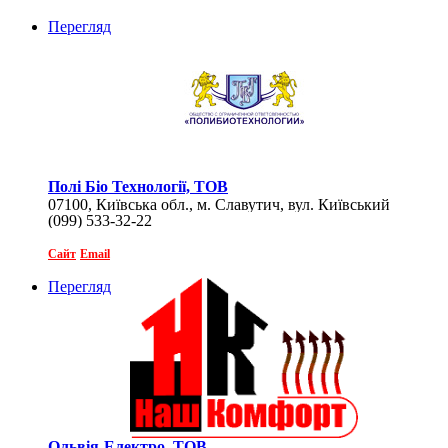
Перегляд
Полі Біо Технології, ТОВ
07100, Київська обл., м. Славутич, вул. Київський
(099) 533-32-22
квартал, 2, к. 41
Сайт
Email
Перегляд
Ольвія-Електро, ТОВ