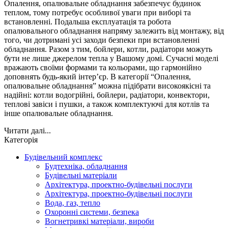
Опалення, опалювальне обладнання забезпечує будинок
теплом, тому потребує особливої уваги при виборі та
встановленні. Подальша експлуатація та робота
опалювального обладнання напряму залежить від монтажу, від
того, чи дотримані усі заходи безпеки при встановленні
обладнання. Разом з тим, бойлери, котли, радіатори можуть
бути не лише джерелом тепла у Вашому домі. Сучасні моделі
вражають своїми формами та кольорами, що гармонійно
доповнять будь-який інтер’єр. В категорії “Опалення,
опалювальне обладнання” можна підібрати високоякісні та
надійні: котли водогрійні, бойлери, радіатори, конвектори,
теплові завіси і пушки, а також комплектуючі для котлів та
інше опалювальне обладнання.
Читати далі...
Категорія
Будівельний комплекс
Будтехніка, обладнання
Будівельні матеріали
Архітектура, проектно-будівельні послуги
Архітектура, проектно-будівельні послуги
Вода, газ, тепло
Охоронні системи, безпека
Вогнетривкі матеріали, вироби