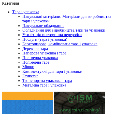
Категорія
Тара і упаковка
Пакувальні матеріали. Матеріали для виробництва
тари і упаковки
Пакувальне обладнання
Обладнання для виробництва тари та упаковки
Утилізація та вторинна переробка
Послуги (тара і упаковка)
Багатошарова, комбінована тара і упаковка
Дерев'яна тара
Паперова упаковка і тара
Полімерна упаковка
Полімерна тара
Мішки
Комплектуючі для тари і упаковки
Етикетка
Транспортна упаковка і тара
Металева тара і упаковка