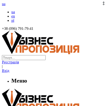
ua
ua
en
pl
+38 (096) 791-79-41
Реєстрація
|
Вхід
Меню