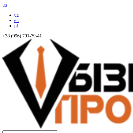
ua
ua
en
pl
+38 (096) 791-79-41