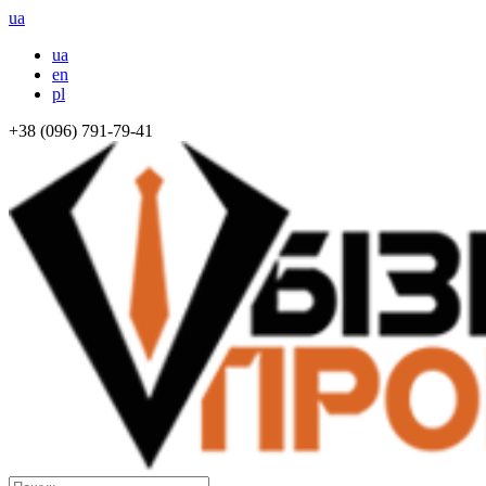
ua
ua
en
pl
+38 (096) 791-79-41