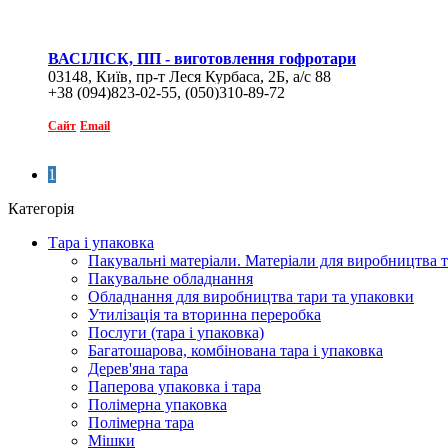
ВАСІЛІСК, ПП - виготовлення гофротари
03148, Київ, пр-т Леся Курбаса, 2Б, а/с 88
+38 (094)823-02-55, (050)310-89-72
Сайт
Email
1
Категорія
Тара і упаковка
Пакувальні матеріали. Матеріали для виробництва т
Пакувальне обладнання
Обладнання для виробництва тари та упаковки
Утилізація та вторинна переробка
Послуги (тара і упаковка)
Багатошарова, комбінована тара і упаковка
Дерев'яна тара
Паперова упаковка і тара
Полімерна упаковка
Полімерна тара
Мішки