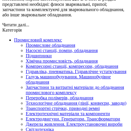
представлені необхідні: флюси зварювальні, припої;
запчастини та комплектуючі для зварювального обладнання,
або інше зварювальне обладнання.
Читати далі...
Категорія
Промисловий комплекс
Промислове обладнання
Насосні станції, помпи, обладнання
Підшипники
Хімічна промисловість, обладнання
Компресорні станції, компресори, обладнання
Гідравліка, пневматика. Гідравлічне устаткування
Галузь машинобудування. Машинобудівне
обладнання
Запчастини та витратні матеріали до обладнання
промислового комплексу
Переробка полімерів, обладнання
Технологічне обладнання (лінії, конвеєри, заводи)
Транспортні стрічки, приводні ремні
Електротехнічні матеріали та компоненти
Електродвигуни. Генератори. Трансформатори
Джерела живлення. Електроустановочні вироби
Світлотехніка