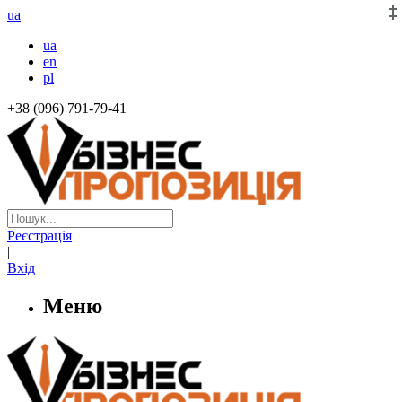
ua
ua
en
pl
+38 (096) 791-79-41
Реєстрація
|
Вхід
Меню