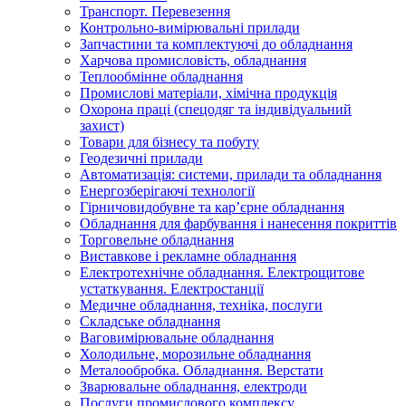
Транспорт. Перевезення
Контрольно-вимірювальні прилади
Запчастини та комплектуючі до обладнання
Харчова промисловість, обладнання
Теплообмінне обладнання
Промислові матеріали, хімічна продукція
Охорона праці (спецодяг та індивідуальний
захист)
Товари для бізнесу та побуту
Геодезичні прилади
Автоматизація: системи, прилади та обладнання
Енергозберігаючі технології
Гірничовидобувне та кар’єрне обладнання
Обладнання для фарбування і нанесення покриттів
Торговельне обладнання
Виставкове і рекламне обладнання
Електротехнічне обладнання. Електрощитове
устаткування. Електростанції
Медичне обладнання, техніка, послуги
Складське обладнання
Ваговимірювальне обладнання
Холодильне, морозильне обладнання
Металообробка. Обладнання. Верстати
Зварювальне обладнання, електроди
Послуги промислового комплексу