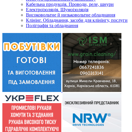
Кабельна продукція. Проводи, реле, шнури
Електроізоляція. Шумоізоляція
Високовольтне й низьковольтне обладнання
Клінінг. Обладнання, засоби для клінінгу, послуги
Поліграфія та обладнання