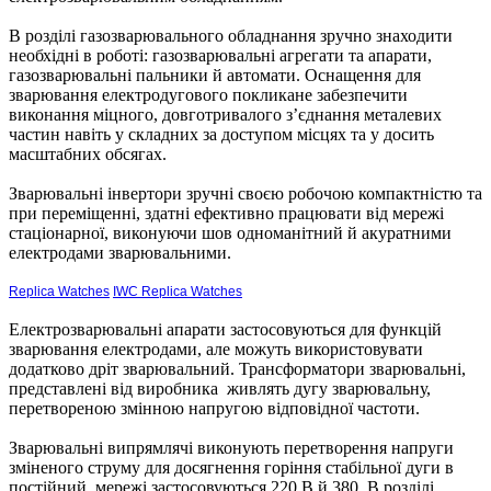
В розділі газозварювального обладнання зручно знаходити
необхідні в роботі: газозварювальні агрегати та апарати,
газозварювальні пальники й автомати. Оснащення для
зварювання електродугового покликане забезпечити
виконання міцного, довготривалого з’єднання металевих
частин навіть у складних за доступом місцях та у досить
масштабних обсягах.
Зварювальні інвертори зручні своєю робочою компактністю та
при переміщенні, здатні ефективно працювати від мережі
стаціонарної, виконуючи шов одноманітний й акуратними
електродами зварювальними.
Replica Watches
IWC Replica Watches
Електрозварювальні апарати застосовуються для функцій
зварювання електродами, але можуть використовувати
додатково дріт зварювальний. Трансформатори зварювальні,
представлені від виробника живлять дугу зварювальну,
перетвореною змінною напругою відповідної частоти.
Зварювальні випрямлячі виконують перетворення напруги
зміненого струму для досягнення горіння стабільної дуги в
постійний, мережі застосовуються 220 В й 380. В розділі