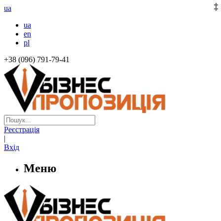
ua
ua
en
pl
+38 (096) 791-79-41
Реєстрація
|
Вхід
Меню