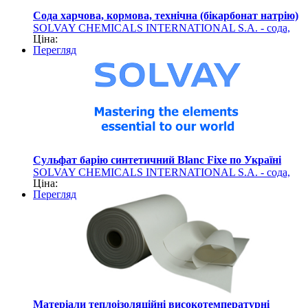
Сода харчова, кормова, технічна (бікарбонат натрію)
SOLVAY CHEMICALS INTERNATIONAL S.A. - сода,
Ціна:
сульфат барію (хімічна продукція)
Перегляд
Сульфат барію синтетичний Blanc Fixe по Україні
SOLVAY CHEMICALS INTERNATIONAL S.A. - сода,
Ціна:
сульфат барію (хімічна продукція)
Перегляд
Матеріали теплоізоляційні високотемпературні