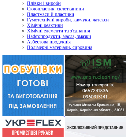
Плівки і вироби
Склопластик, склотканини
Пластмаси й пластики
Гумотехнічні вироби, каучуки, латекси
Хімічні реактиви
Хімічні елементи та з'єднання
Нафтопродукти, масла, змазки
Азбестова продукція
Полімерні матеріали, сировина