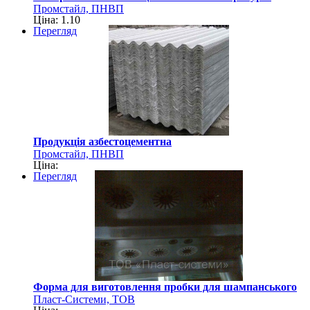
Промстайл, ПНВП
Ціна: 1.10
Перегляд
Продукція азбестоцементна
Промстайл, ПНВП
Ціна:
Перегляд
Форма для виготовлення пробки для шампанського
Пласт-Системи, ТОВ