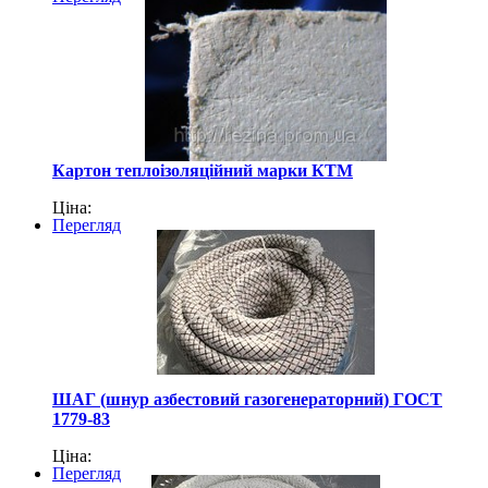
Картон теплоізоляційний марки КТМ
Ціна:
Перегляд
ШАГ (шнур азбестовий газогенераторний) ГОСТ
1779-83
Ціна:
Перегляд