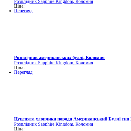
Розплідник Sapphire Kingdom, Коломия
Ціна:
Перегляд
Розплідник американських буллі, Коломия
Розплідник Sapphire Kingdom, Коломия
Ціна:
Перегляд
Цуценята хлопчики породи Американський Буллі тип 
Розплідник Sapphire Kingdom, Коломия
Ціна: