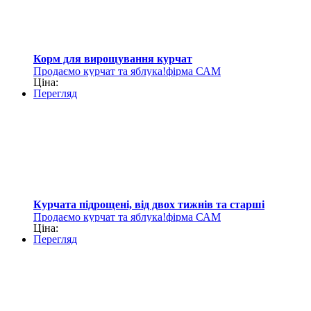
Корм для вирощування курчат
Продаємо курчат та яблука!фірма САМ
Ціна:
Перегляд
Курчата підрощені, від двох тижнів та старші
Продаємо курчат та яблука!фірма САМ
Ціна:
Перегляд