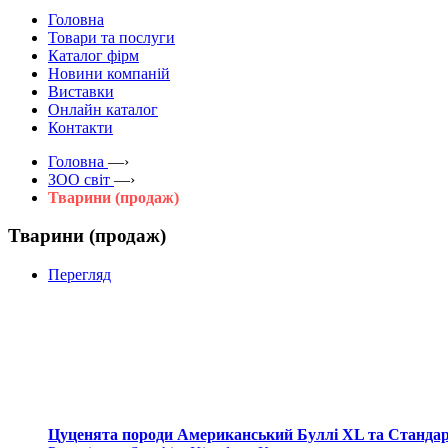
Головна
Товари та послуги
Каталог фірм
Новини компаній
Виставки
Онлайн каталог
Контакти
Головна
—›
ЗOO світ
—›
Тварини (продаж)
Тварини (продаж)
Перегляд
Цуценята породи Американський Буллі XL та Станда