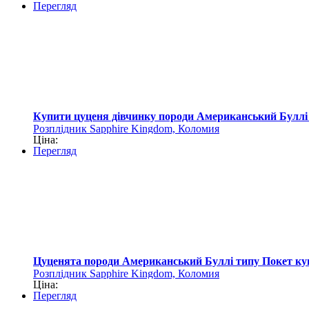
Перегляд
Купити цуценя дівчинку породи Американський Буллі
Розплідник Sapphire Kingdom, Коломия
Ціна:
Перегляд
Цуценята породи Американський Буллі типу Покет ку
Розплідник Sapphire Kingdom, Коломия
Ціна:
Перегляд