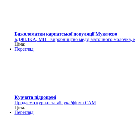
Бджоломатки карпатської популяції Мукачево
БДЖІЛКА, МП - виробництво меду, маточного молочка, к
Ціна:
Перегляд
Курчата підрощені
Продаємо курчат та яблука!фірма САМ
Ціна:
Перегляд