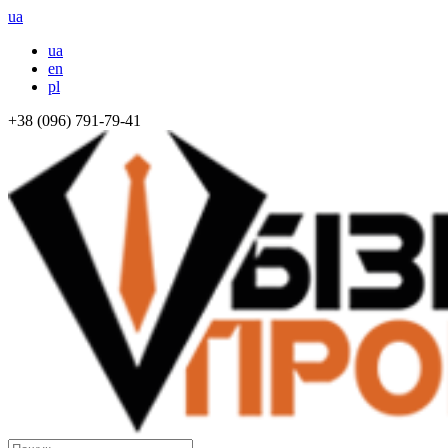
ua
ua
en
pl
+38 (096) 791-79-41