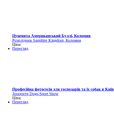
Цуценята Американський Буллі, Коломия
Розплідник Sapphire Kingdom, Коломия
Ціна:
Перегляд
Професійна фотосесія для господарів та їх собак в Київ
Зооцентр Dogs-Sport Show
Ціна:
Перегляд