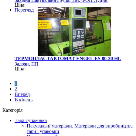
Західна Пакувальна Група, ТМ, ФОП Луцик
Ціна:
Перегляд
ТЕРМОПЛАСТАВТОМАТ ENGEL ES 80-30 HL
Задоян, ПП
Ціна:
1
2
Вперед
В кінець
Категорія
Тара і упаковка
Пакувальні матеріали. Матеріали для виробництва
тари і упаковки