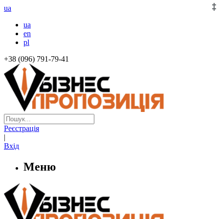
ua
ua
en
pl
+38 (096) 791-79-41
Реєстрація
|
Вхід
Меню