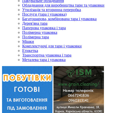
Пакувальне обладнання
Обладнання для виробництва тари та упаковки
Утилізація та вторинна переробка
Послуги (тара і упаковка)
Багатошарова, комбінована тара і упаковка
Дерев'яна тара
Паперова упаковка і тара
Полімерна упаковка
Полімерна тара
Мішки
Комплектуючі для тари і упаковки
Етикетка
Транспортна упаковка і тара
Металева тара і упаковка