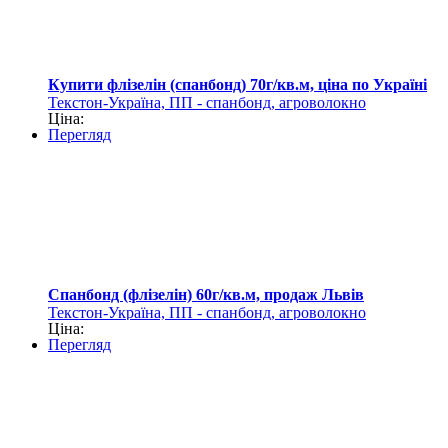
Купити флізелін (спанбонд) 70г/кв.м, ціна по Україні
Текстон-Україна, ПП - спанбонд, агроволокно
Ціна:
Перегляд
Спанбонд (флізелін) 60г/кв.м, продаж Львів
Текстон-Україна, ПП - спанбонд, агроволокно
Ціна:
Перегляд