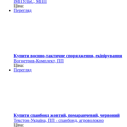
ІМПУЛЬС, МПП
Ціна:
Перегляд
Купити воєнно-тактичне спорядження, екіпірування
Вогнетрив-Комплект, ПП
Ціна:
Перегляд
Купити спанбонд жовтий, помаранчевий, червоний
Текстон-Україна, ПП - спанбонд, агроволокно
Ціна: