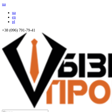
ua
ua
en
pl
+38 (096) 791-79-41