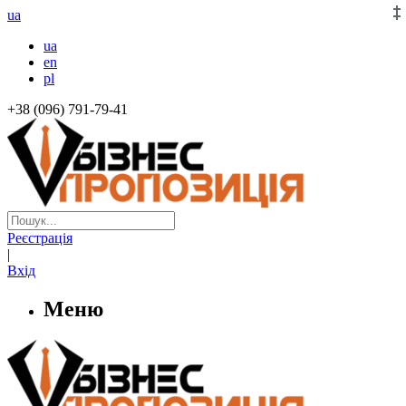
ua
ua
en
pl
+38 (096) 791-79-41
Реєстрація
|
Вхід
Меню