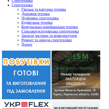
Спецтехніка
Спецтехніка
Гірська та кар'єрна техніка
Дорожня техніка
Підйомна спецтехніка
Будівельна техніка
Комунально-прибиральна техніка
Сільськогосподарська спецтехніка
Запасні частини та комплектуючі
Ремонт та оренда спецтехніки
Попит