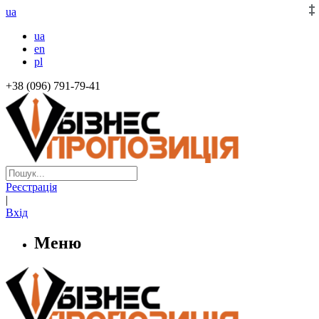
ua
ua
en
pl
+38 (096) 791-79-41
Реєстрація
|
Вхід
Меню