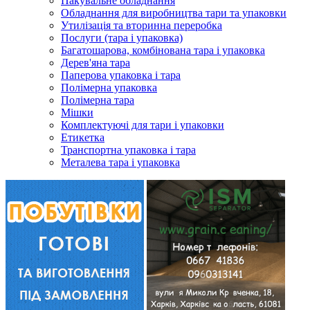
Пакувальне обладнання
Обладнання для виробництва тари та упаковки
Утилізація та вторинна переробка
Послуги (тара і упаковка)
Багатошарова, комбінована тара і упаковка
Дерев'яна тара
Паперова упаковка і тара
Полімерна упаковка
Полімерна тара
Мішки
Комплектуючі для тари і упаковки
Етикетка
Транспортна упаковка і тара
Металева тара і упаковка