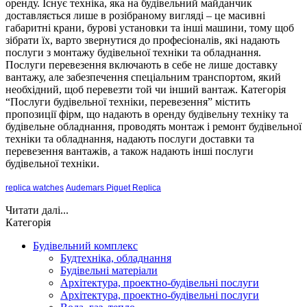
оренду. Існує техніка, яка на будівельний майданчик
доставляється лише в розібраному вигляді – це масивні
габаритні крани, бурові установки та інші машини, тому щоб
зібрати їх, варто звернутися до професіоналів, які надають
послуги з монтажу будівельної техніки та обладнання.
Послуги перевезення включають в себе не лише доставку
вантажу, але забезпечення спеціальним транспортом, який
необхідний, щоб перевезти той чи інший вантаж. Категорія
“Послуги будівельної техніки, перевезення” містить
пропозиції фірм, що надають в оренду будівельну техніку та
будівельне обладнання, проводять монтаж і ремонт будівельної
техніки та обладнання, надають послуги доставки та
перевезення вантажів, а також надають інші послуги
будівельної техніки.
replica watches
Audemars Piguet Replica
Читати далі...
Категорія
Будівельний комплекс
Будтехніка, обладнання
Будівельні матеріали
Архітектура, проектно-будівельні послуги
Архітектура, проектно-будівельні послуги