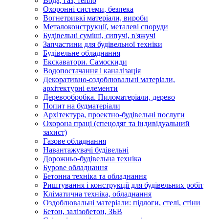
Вода, газ, тепло
Охоронні системи, безпека
Вогнетривкі матеріали, вироби
Металоконструкції, металеві споруди
Будівельні суміші, сипучі, в'яжучі
Запчастини для будівельної техніки
Будівельне обладнання
Екскаватори. Самоскиди
Водопостачання і каналізація
Декоративно-оздоблювальні матеріали,
архітектурні елементи
Деревообробка. Пиломатеріали, дерево
Попит на будматеріали
Архітектура, проектно-будівельні послуги
Охорона праці (спецодяг та індивідуальний
захист)
Газове обладнання
Навантажувачі будівельні
Дорожньо-будівельна техніка
Бурове обладнання
Бетонна техніка та обладнання
Риштування і конструкції для будівельних робіт
Кліматична техніка, обладнання
Оздоблювальні матеріали: підлоги, стелі, стіни
Бетон, залізобетон, ЗБВ