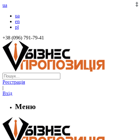
ua
ua
en
pl
+38 (096) 791-79-41
Реєстрація
|
Вхід
Меню