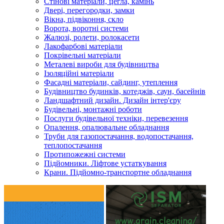
Стінові матеріали, цегла, камінь
Двері, перегородки, замки
Вікна, підвіконня, скло
Ворота, воротні системи
Жалюзі, ролети, ролокасети
Лакофарбові матеріали
Покрівельні матеріали
Металеві вироби для будівництва
Ізоляційні матеріали
Фасадні матеріали, сайдинг, утеплення
Будівництво будинків, котеджів, саун, басейнів
Ландшафтний дизайн. Дизайн інтер'єру
Будівельні, монтажні роботи
Послуги будівельної техніки, перевезення
Опалення, опалювальне обладнання
Труби для газопостачання, водопостачання,
теплопостачання
Протипожежні системи
Підйомники. Ліфтове устаткування
Крани. Підйомно-транспортне обладнання