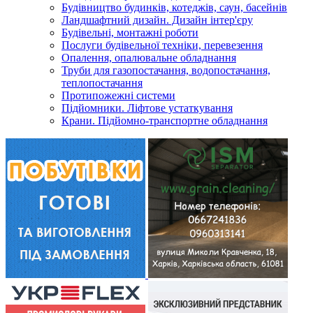
Будівництво будинків, котеджів, саун, басейнів
Ландшафтний дизайн. Дизайн інтер'єру
Будівельні, монтажні роботи
Послуги будівельної техніки, перевезення
Опалення, опалювальне обладнання
Труби для газопостачання, водопостачання,
теплопостачання
Протипожежні системи
Підйомники. Ліфтове устаткування
Крани. Підйомно-транспортне обладнання