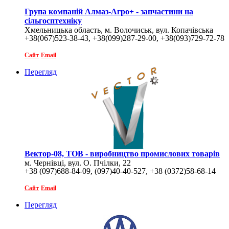
Група компаній Алмаз-Агро+ - запчастини на
сільгосптехніку
Хмельницька область, м. Волочиськ, вул. Копачівська
+38(067)523-38-43, +38(099)287-29-00, +38(093)729-72-78
1/2
Сайт
Email
Перегляд
Вектор-08, ТОВ - виробництво промислових товарів
м. Чернівці, вул. О. Пчілки, 22
+38 (097)688-84-09, (097)40-40-527, +38 (0372)58-68-14
Сайт
Email
Перегляд