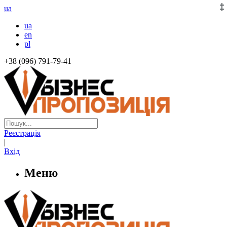
ua
ua
en
pl
+38 (096) 791-79-41
Реєстрація
|
Вхід
Меню