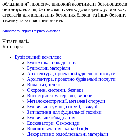
обладнання” пропонує широкий асортимент бетононасосів,
бетоноукладачів, бетонозмішувачів, дозаторних установок,
агрегатів для відливання бетонних блоків, та іншу бетонну
техніку та запчастини до неї.
Audemars Piguet Replica Watches
Читати далі...
Категорія
Будівельний комплекс
Будтехніка, обладнання
Будівельні матеріали
Архітектура, проектно-будівельні послуги
Архітектура, проектно-будівельні послуги
Вода, газ, тепло
Охоронні системи, безпека
Вогнетривкі матеріали, вироби
Металоконструкції, металеві споруди
Будівельні суміші, сипучі, в'яжучі
Запчастини для будівельної техніки
Будівельне обладнання
Екскаватори. Самоскиди
Водопостачання і каналізація
Декоративно-оздоблювальні матеріали,