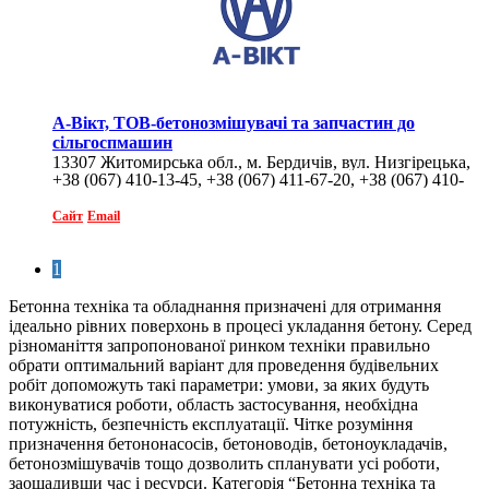
А-Вікт, ТОВ-бетонозмішувачі та запчастин до
сільгоспмашин
13307 Житомирська обл., м. Бердичів, вул. Низгірецька,
+38 (067) 410-13-45, +38 (067) 411-67-20, +38 (067) 410-
157
07-74
Сайт
Email
1
Бетонна техніка та обладнання призначені для отримання
ідеально рівних поверхонь в процесі укладання бетону. Серед
різноманіття запропонованої ринком техніки правильно
обрати оптимальний варіант для проведення будівельних
робіт допоможуть такі параметри: умови, за яких будуть
виконуватися роботи, область застосування, необхідна
потужність, безпечність експлуатації. Чітке розуміння
призначення бетононасосів, бетоноводів, бетоноукладачів,
бетонозмішувачів тощо дозволить спланувати усі роботи,
заощадивши час і ресурси. Категорія “Бетонна техніка та