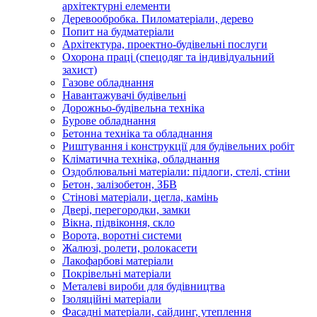
архітектурні елементи
Деревообробка. Пиломатеріали, дерево
Попит на будматеріали
Архітектура, проектно-будівельні послуги
Охорона праці (спецодяг та індивідуальний
захист)
Газове обладнання
Навантажувачі будівельні
Дорожньо-будівельна техніка
Бурове обладнання
Бетонна техніка та обладнання
Риштування і конструкції для будівельних робіт
Кліматична техніка, обладнання
Оздоблювальні матеріали: підлоги, стелі, стіни
Бетон, залізобетон, ЗБВ
Стінові матеріали, цегла, камінь
Двері, перегородки, замки
Вікна, підвіконня, скло
Ворота, воротні системи
Жалюзі, ролети, ролокасети
Лакофарбові матеріали
Покрівельні матеріали
Металеві вироби для будівництва
Ізоляційні матеріали
Фасадні матеріали, сайдинг, утеплення