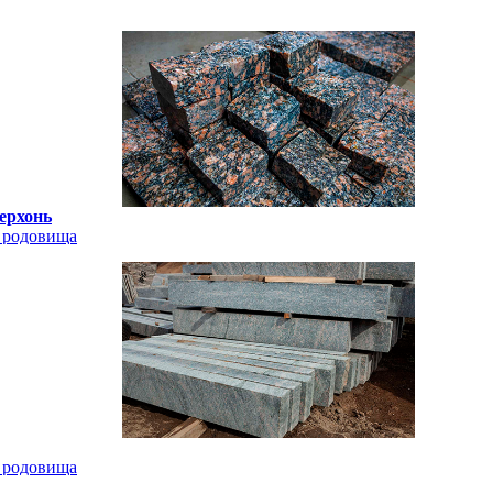
ерхонь
о родовища
о родовища