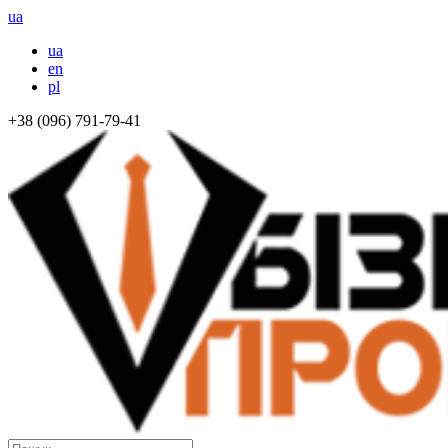
ua
ua
en
pl
+38 (096) 791-79-41