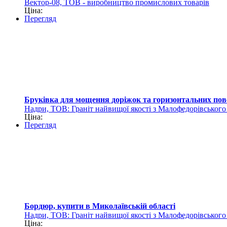
Вектор-08, ТОВ - виробництво промислових товарів
Ціна:
Перегляд
Бруківка для мощення доріжок та горизонтальних пов
Надри, ТОВ: Граніт найвищої якості з Малофедорівськог
Ціна:
Перегляд
Бордюр, купити в Миколаївській області
Надри, ТОВ: Граніт найвищої якості з Малофедорівськог
Ціна: