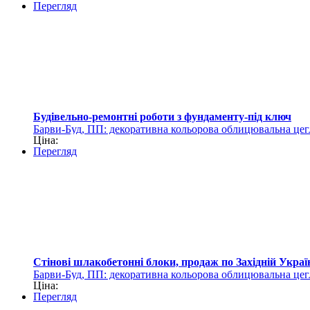
Перегляд
Будівельно-ремонтні роботи з фундаменту-під ключ
Барви-Буд, ПП: декоративна кольорова облицювальна цег
Ціна:
Перегляд
Стінові шлакобетонні блоки, продаж по Західній Украї
Барви-Буд, ПП: декоративна кольорова облицювальна цег
Ціна:
Перегляд