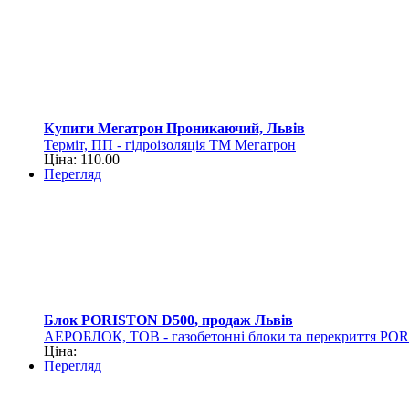
Купити Мегатрон Проникаючий, Львів
Терміт, ПП - гідроізоляція ТМ Мегатрон
Ціна: 110.00
Перегляд
Блок PORISTON D500, продаж Львів
АЕРОБЛОК, ТОВ - газобетонні блоки та перекриття PO
Ціна:
Перегляд