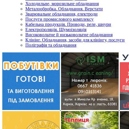
Холодильне, морозильне обладнання
Металообробка. Обладнання. Верстати
Зварювальне обладнання, електроди
Послуги промислового комплексу
Кабельна продукція. Проводи, реле, шнури
Електроізоляція. Шумоізоляція
Високовольтне й низьковольтне обладнання
Клінінг. Обладнання, засоби для клінінгу, послуги
Поліграфія та обладнання