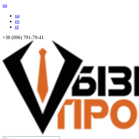
ua
ua
en
pl
+38 (096) 791-79-41