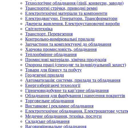
Технологічне обладнання (лінії, конвеєри, заводи)
Транспортні стрічки, приводні ремні
Електротехнічні матеріали та компоненти
Електродвигуни. Генератори. Трансформатори
Джерела живлення. Електроустановочні вироби
Світлотехніка
Транспорт. Перевезення
Контрольно-вимірювальні прилади
Запчастини та комплектуючі до обладнання
Харчова промисловість, обладнання
Теплообмінне обладнання
Промислові матеріали, хімічна продукція
Охорона праці (спецодяг та індивідуальний захист)
Товари для бізнесу та побуту
Геодезичні прилади
Автоматизація: системи, прилади та обладнання
Енергозберігаючі технології
Гірничовидобувне та кар’єрне обладнання
Обладнання для фарбування і нанесення покриттів
Торговельне обладнання
Виставкове і рекламне обладнання
Електротехнічне обладнання. Електрощитове устатк
Медичне обладнання, техніка, послуги
Складське обладнання
Ваговимірювальне обладнання