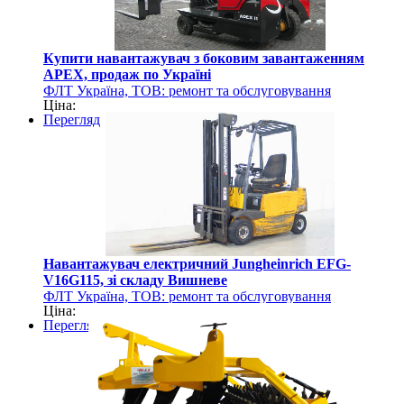
Купити навантажувач з боковим завантаженням
AРЕХ, продаж по Україні
ФЛТ Україна, ТОВ: ремонт та обслуговування
Ціна:
навантажувально-розвантажувальної техніки
Перегляд
Навантажувач електричний Jungheinrich EFG-
V16G115, зі складу Вишневе
ФЛТ Україна, ТОВ: ремонт та обслуговування
Ціна:
навантажувально-розвантажувальної техніки
Перегляд