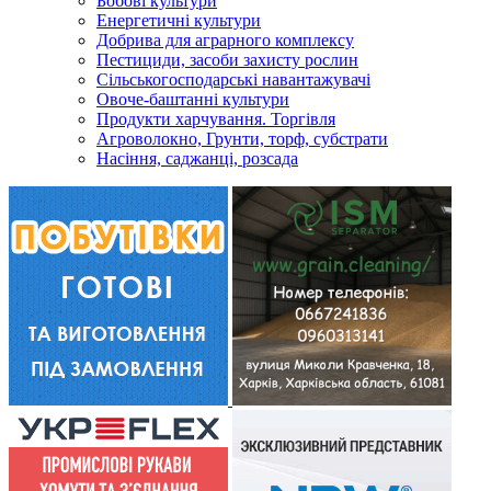
Бобові культури
Енергетичні культури
Добрива для аграрного комплексу
Пестициди, засоби захисту рослин
Сільськогосподарські навантажувачі
Овоче-баштанні культури
Продукти харчування. Торгівля
Агроволокно, Грунти, торф, субстрати
Насіння, саджанці, розсада