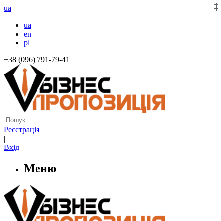
ua
ua
en
pl
+38 (096) 791-79-41
Реєстрація
|
Вхід
Меню