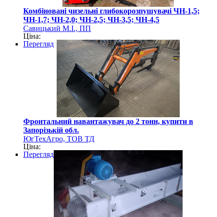
Комбіновані чизельні глибокорозпушувачі ЧН-1,5;
ЧН-1,7; ЧН-2,0; ЧН-2,5; ЧН-3,5; ЧН-4,5
Савицький М.І., ПП
Ціна:
Перегляд
Фронтальний навантажувач до 2 тонн, купити в
Запорізькій обл.
ЮгТехАгро, ТОВ ТД
Ціна:
Перегляд