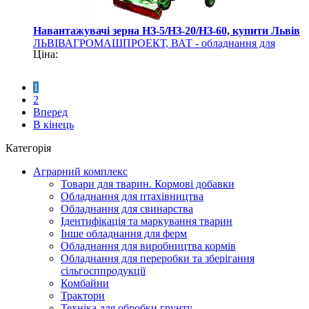
Навантажувачі зерна НЗ-5/НЗ-20/НЗ-60, купити Львів
ЛЬВІВАГРОМАШПРОЕКТ, ВАТ - обладнання для
Ціна:
захисту рослин
1
2
Вперед
В кінець
Категорія
Аграрний комплекс
Товари для тварин. Кормові добавки
Обладнання для птахівництва
Обладнання для свинарства
Ідентифікація та маркування тварин
Інше обладнання для ферм
Обладнання для виробництва кормів
Обладнання для переробки та зберігання
сільгосппродукції
Комбайни
Трактори
Техніка для обробки грунту