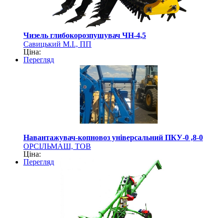
Чизель глибокорозпушувач ЧН-4,5
Савицький М.І., ПП
Ціна:
Перегляд
Навантажувач-копновоз універсальний ПКУ-0 ,8-0
ОРСІЛЬМАШ, ТОВ
Ціна:
Перегляд