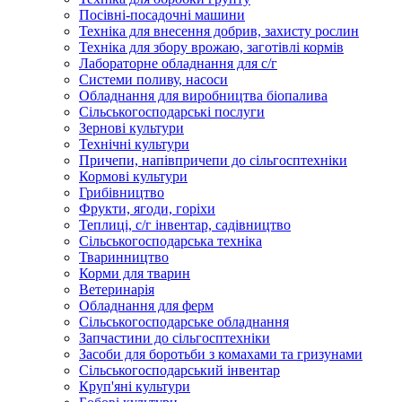
Посівні-посадочні машини
Техніка для внесення добрив, захисту рослин
Техніка для збору врожаю, заготівлі кормів
Лабораторне обладнання для с/г
Системи поливу, насоси
Обладнання для виробництва біопалива
Сільськогосподарські послуги
Зернові культури
Технічні культури
Причепи, напівпричепи до сільгосптехніки
Кормові культури
Грибівництво
Фрукти, ягоди, горіхи
Теплиці, с/г інвентар, садівництво
Сільськогосподарська техніка
Тваринництво
Корми для тварин
Ветеринарія
Обладнання для ферм
Сільськогосподарське обладнання
Запчастини до сільгосптехніки
Засоби для боротьби з комахами та гризунами
Сільськогосподарський інвентар
Круп'яні культури