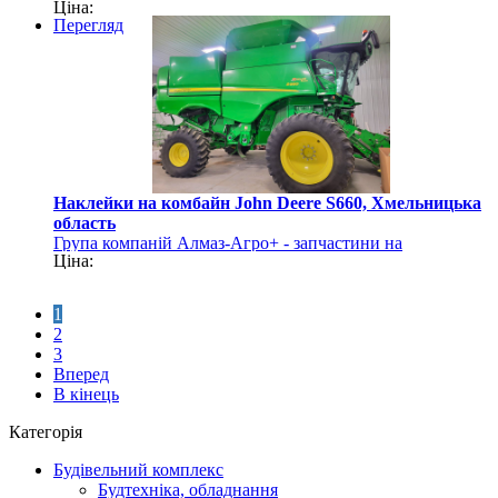
Ціна:
сільгосптехніку
Перегляд
Наклейки на комбайн John Deere S660, Хмельницька
область
Група компаній Алмаз-Агро+ - запчастини на
Ціна:
сільгосптехніку
1
2
3
Вперед
В кінець
Категорія
Будівельний комплекс
Будтехніка, обладнання