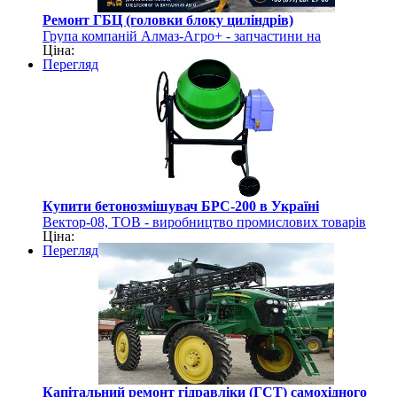
Ремонт ГБЦ (головки блоку циліндрів)
Група компаній Алмаз-Агро+ - запчастини на
Ціна:
сільгосптехніку
Перегляд
Купити бетонозмішувач БРС-200 в Україні
Вектор-08, ТОВ - виробництво промислових товарів
Ціна:
Перегляд
Капітальний ремонт гідравліки (ГСТ) самохідного