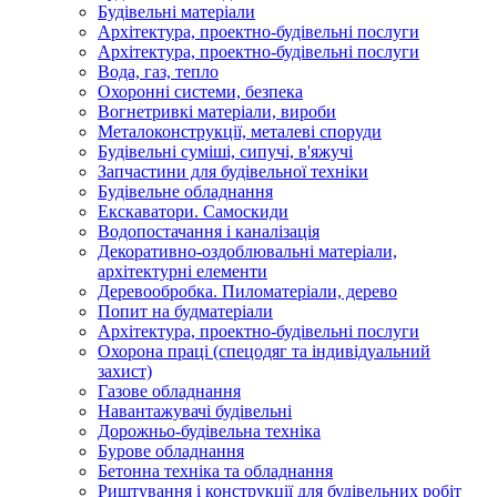
Будівельні матеріали
Архітектура, проектно-будівельні послуги
Архітектура, проектно-будівельні послуги
Вода, газ, тепло
Охоронні системи, безпека
Вогнетривкі матеріали, вироби
Металоконструкції, металеві споруди
Будівельні суміші, сипучі, в'яжучі
Запчастини для будівельної техніки
Будівельне обладнання
Екскаватори. Самоскиди
Водопостачання і каналізація
Декоративно-оздоблювальні матеріали,
архітектурні елементи
Деревообробка. Пиломатеріали, дерево
Попит на будматеріали
Архітектура, проектно-будівельні послуги
Охорона праці (спецодяг та індивідуальний
захист)
Газове обладнання
Навантажувачі будівельні
Дорожньо-будівельна техніка
Бурове обладнання
Бетонна техніка та обладнання
Риштування і конструкції для будівельних робіт