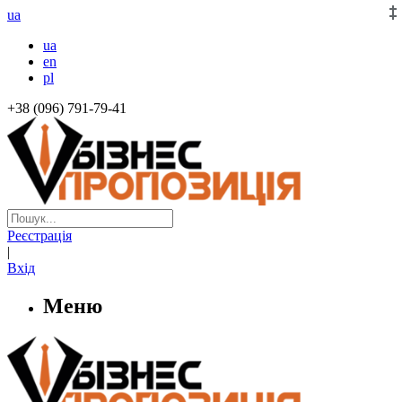
ua
ua
en
pl
+38 (096) 791-79-41
Реєстрація
|
Вхід
Меню