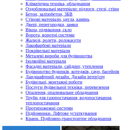
Кліматична техніка, обладнання
Оздоблювальні матеріали: підлоги, стелі, стіни
Бетон, залізобетон, ЗБВ
Стінові матеріали, цегла, камінь
Двері, перегородки, замки
Вікна, підвіконня, скло
Ворота, воротні системи
Жалюзі, ролети, ролокасети
Лакофарбові матеріали
Покрівельні матеріали
Металеві вироби для будівництва
Ізоляційні матеріали
Фасадні матеріали, сайдинг, утеплення
Будівництво будинків, котеджів, саун, басейнів
Ландшафтний дизайн. Дизайн інтер'єру
Будівельні, монтажні роботи
Послуги будівельної техніки, перевезення
Опалення, опалювальне обладнання
Труби для газопостачання, водопостачання,
теплопостачання
Протипожежні системи
Підйомники. Ліфтове устаткування
Крани. Підйомно-транспортне обладнання