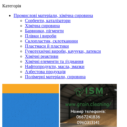
Категорія
Промислові матеріали, хімічна сировина
Сорбенти, каталізатори
Хімічна сировина
Барвники, пігменти
Плівки і вироби
Склопластик, склотканини
Пластмаси й пластики
Гумотехнічні вироби, каучуки, латекси
Хімічні реактиви
Хімічні елементи та з'єднання
Нафтопродукти, масла, змазки
Азбестова продукція
Полімерні матеріали, сировина