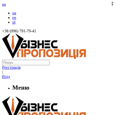
ua
ua
en
pl
+38 (096) 791-79-41
Реєстрація
|
Вхід
Меню