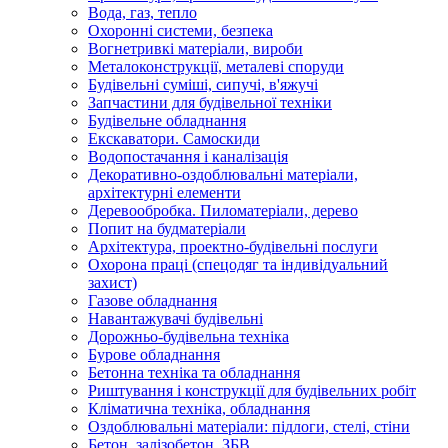
Вода, газ, тепло
Охоронні системи, безпека
Вогнетривкі матеріали, вироби
Металоконструкції, металеві споруди
Будівельні суміші, сипучі, в'яжучі
Запчастини для будівельної техніки
Будівельне обладнання
Екскаватори. Самоскиди
Водопостачання і каналізація
Декоративно-оздоблювальні матеріали,
архітектурні елементи
Деревообробка. Пиломатеріали, дерево
Попит на будматеріали
Архітектура, проектно-будівельні послуги
Охорона праці (спецодяг та індивідуальний
захист)
Газове обладнання
Навантажувачі будівельні
Дорожньо-будівельна техніка
Бурове обладнання
Бетонна техніка та обладнання
Риштування і конструкції для будівельних робіт
Кліматична техніка, обладнання
Оздоблювальні матеріали: підлоги, стелі, стіни
Бетон, залізобетон, ЗБВ