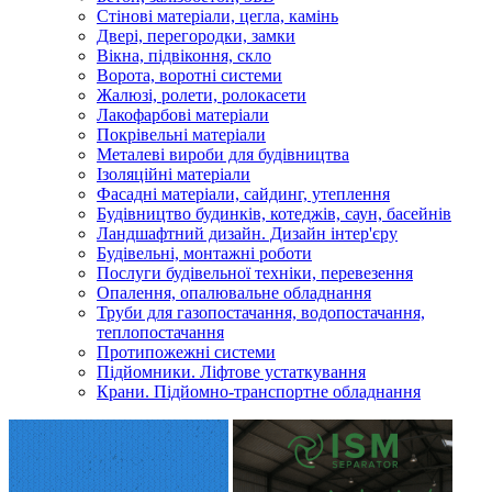
Стінові матеріали, цегла, камінь
Двері, перегородки, замки
Вікна, підвіконня, скло
Ворота, воротні системи
Жалюзі, ролети, ролокасети
Лакофарбові матеріали
Покрівельні матеріали
Металеві вироби для будівництва
Ізоляційні матеріали
Фасадні матеріали, сайдинг, утеплення
Будівництво будинків, котеджів, саун, басейнів
Ландшафтний дизайн. Дизайн інтер'єру
Будівельні, монтажні роботи
Послуги будівельної техніки, перевезення
Опалення, опалювальне обладнання
Труби для газопостачання, водопостачання,
теплопостачання
Протипожежні системи
Підйомники. Ліфтове устаткування
Крани. Підйомно-транспортне обладнання