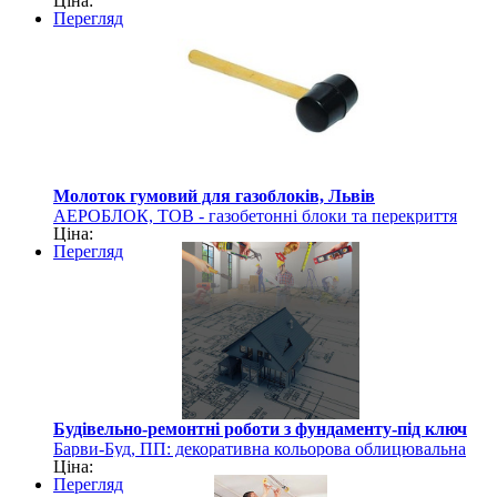
Ціна:
PORISTON
Перегляд
Молоток гумовий для газоблоків, Львів
АЕРОБЛОК, ТОВ - газобетонні блоки та перекриття
Ціна:
PORISTON
Перегляд
Будівельно-ремонтні роботи з фундаменту-під ключ
Барви-Буд, ПП: декоративна кольорова облицювальна
Ціна:
цегла, шлакоблоки, газоблоки
Перегляд