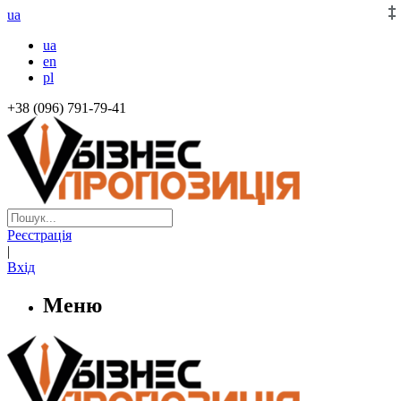
ua
ua
en
pl
+38 (096) 791-79-41
Реєстрація
|
Вхід
Меню