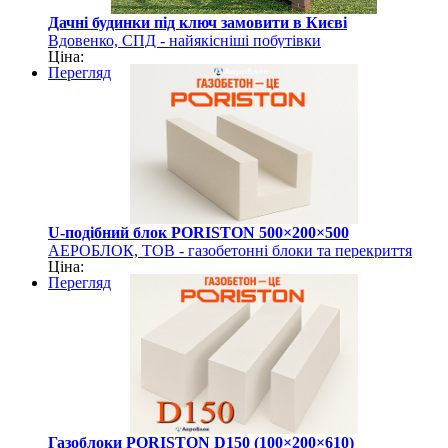
Дачні будинки під ключ замовити в Києві
Вдовенко, СПД - найякісніші побутівки
Ціна:
Перегляд
U-подібний блок PORISTON 500×200×500
АЕРОБЛОК, ТОВ - газобетонні блоки та перекриття
Ціна:
PORISTON
Перегляд
Газоблоки PORISTON D150 (100×200×610)