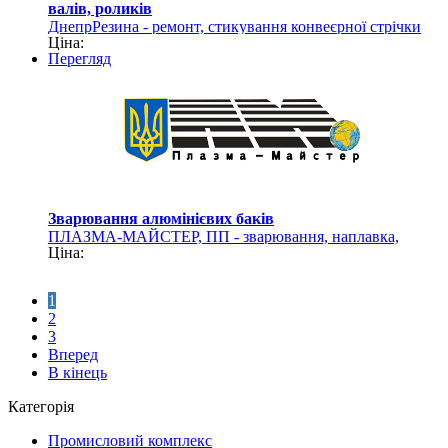
валів, роликів
ДнепрРезина - ремонт, стикування конвеєрної стрічки
Ціна:
Перегляд
Зварювання алюмінієвих баків
ПЛАЗМА-МАЙСТЕР, ПП - зварювання, наплавка,
Ціна:
механічна обробка деталей
1
2
3
Вперед
В кінець
Категорія
Промисловий комплекс