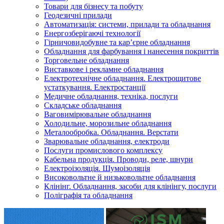
Товари для бізнесу та побуту
Геодезичні прилади
Автоматизація: системи, прилади та обладнання
Енергозберігаючі технології
Гірничовидобувне та кар’єрне обладнання
Обладнання для фарбування і нанесення покриттів
Торговельне обладнання
Виставкове і рекламне обладнання
Електротехнічне обладнання. Електрощитове
устаткування. Електростанції
Медичне обладнання, техніка, послуги
Складське обладнання
Ваговимірювальне обладнання
Холодильне, морозильне обладнання
Металообробка. Обладнання. Верстати
Зварювальне обладнання, електроди
Послуги промислового комплексу
Кабельна продукція. Проводи, реле, шнури
Електроізоляція. Шумоізоляція
Високовольтне й низьковольтне обладнання
Клінінг. Обладнання, засоби для клінінгу, послуги
Поліграфія та обладнання