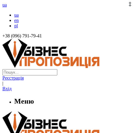
ua
ua
en
pl
+38 (096) 791-79-41
Реєстрація
|
Вхід
Меню