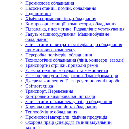
Промислове обладнання
Насосні станції, помпи, обладнання
Підшипники
Хімічна промисловість, обладнання
Компресорні станції, компресори, обладнання
Гідравліка, пневматика. Гідравлічне устаткування
Галузь машинобудування. Машинобудівне
обладнання
Запчастини та витратні матеріали до обладнання
промислового комплексу
Переробка полімерів, обладнання
Технологічне обладнання (лінії, конвеєри, заводи)
Транспортні стрічки, приводні ремні
Електротехнічні матеріали та компоненти
Електродвигуни. Генератори. Трансформатори
Джерела живлення. Електроустановочні вироби
Світлотехніка
Транспорт. Перевезення
Контрольно-вимірювальні прилади
Запчастини та комплектуючі до обладнання
Харчова промисловість, обладнання
Теплообмінне обладнання
Промислові матеріали, хімічна продукція
Охорона праці (спецодяг та індивідуальний
захист)