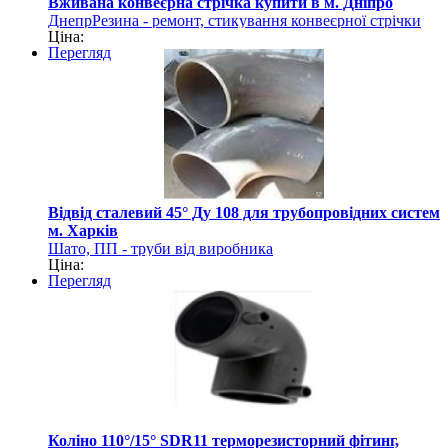
Вживана конвеєрна стрічка купити в м. Дніпро
ДнепрРезина - ремонт, стикування конвеєрної стрічки
Ціна:
Перегляд
Відвід сталевий 45° Ду 108 для трубопровідних систем
м. Харків
Шато, ПП - труби від виробника
Ціна:
Перегляд
Коліно 110°/15° SDR11 терморезисторний фітинг,